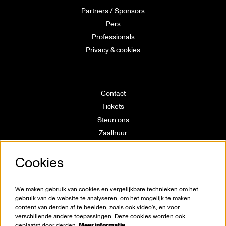
Partners / Sponsors
Pers
Professionals
Privacy & cookies
Contact
Tickets
Steun ons
Zaalhuur
Route
Cookies
Technische info
Vrijwilligerswerking
Huisregels
We maken gebruik van cookies en vergelijkbare technieken om het
Klokkenluiderswet
gebruik van de website te analyseren, om het mogelijk te maken
content van derden af te beelden, zoals ook video’s, en voor
verschillende andere toepassingen. Deze cookies worden ook
geplaatst door derden.
Meer informatie…