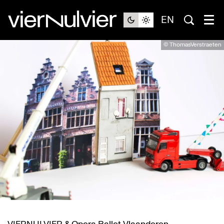
EN
© ThomasVerstraeten