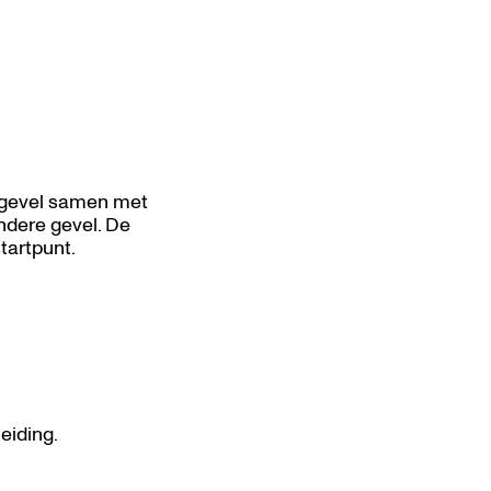
e gevel samen met
ndere gevel. De
tartpunt.
eiding.