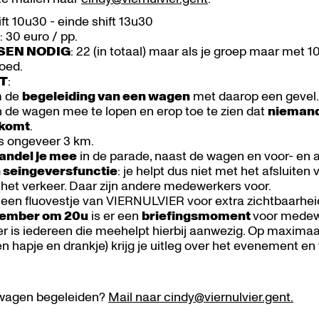
hift 10u30 - einde shift 13u30
G
: 30 euro / pp.
SEN NODIG
: 22 (in totaal) maar als je groep maar met 10
goed.
T
:
m de
begeleiding van een wagen
met daarop een gevel. J
n de wagen mee te lopen en erop toe te zien dat
niemand 
j komt
.
is ongeveer 3 km.
andel je mee
in de parade, naast de wagen en voor- en 
n seingeversfunctie
: je helpt dus niet met het afsluiten 
 het verkeer. Daar zijn andere medewerkers voor.
l een fluovestje van VIERNULVIER voor extra zichtbaarhei
tember om 20u
is er een
briefingsmoment
voor medew
iter is iedereen die meehelpt hierbij aanwezig. Op maximaa
n hapje en drankje) krijg je uitleg over het evenement en w
.
 wagen begeleiden?
Mail naar cindy@viernulvier.gent.