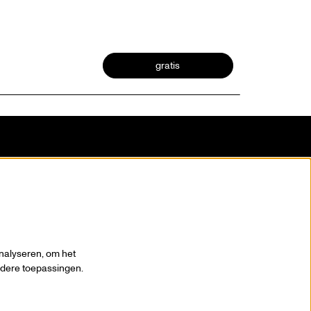
gratis
blijf op de hoogte
nalyseren, om het
andere toepassingen.