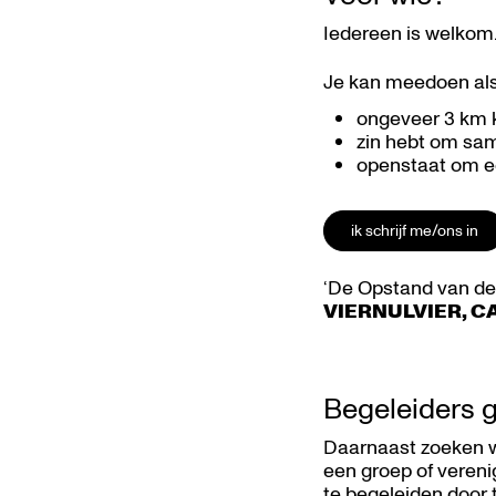
Iedereen is welkom. 
Je kan meedoen als
ongeveer 3 km ka
zin hebt om sam
openstaat om ee
ik schrijf me/ons in
‘De Opstand van de
VIERNULVIER, CA
Begeleiders 
Daarnaast zoeken w
een groep of vereni
te begeleiden door 