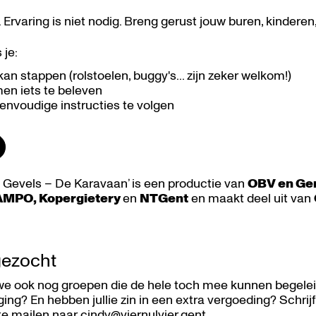
Ervaring is niet nodig. Breng gerust jouw buren, kinderen,
 je:
n stappen (rolstoelen, buggy's... zijn zeker welkom!)
en iets te beleven
nvoudige instructies te volgen
 Gevels – De Karavaan’ is een productie van
OBV en Gen
MPO, Kopergietery
en
NTGent
en maakt deel uit van
gezocht
e ook nog groepen die de hele toch mee kunnen begeleid
ging? En hebben jullie zin in een extra vergoeding? Schrij
te mailen naar
cindy@viernulvier.gent
.