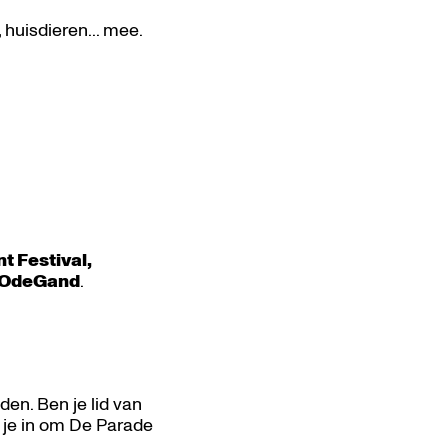
 huisdieren... mee.
t Festival,
OdeGand
.
en. Ben je lid van
f je in om De Parade