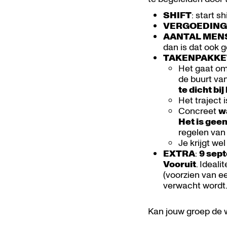
SHIFT
: start s
VERGOEDIN
AANTAL MEN
dan is dat ook 
TAKENPAKKE
Het gaat o
de buurt va
te dicht bi
Het traject 
Concreet
w
Het is gee
regelen van
Je krijgt we
EXTRA
:
9 sep
Vooruit
. Ideal
(voorzien van ee
verwacht wordt
Kan jouw groep de