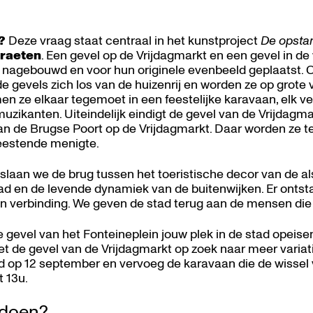
?
Deze vraag staat centraal in het kunstproject
De opsta
raeten
. Een gevel op de Vrijdagmarkt en een gevel in de
nagebouwd en voor hun originele evenbeeld geplaatst. O
 gevels zich los van de huizenrij en worden ze op grot
n ze elkaar tegemoet in een feestelijke karavaan, elk v
zikanten. Uiteindelijk eindigt de gevel van de Vrijdagma
van de Brugse Poort op de Vrijdagmarkt. Daar worden ze 
eestende menigte.
 slaan we de brug tussen het toeristische decor van de 
d en de levende dynamiek van de buitenwijken. Er ontsta
én verbinding. We geven de stad terug aan de mensen die
 gevel van het Fonteineplein jouw plek in de stad opeise
et de gevel van de Vrijdagmarkt op zoek naar meer variat
 op 12 september en vervoeg de karavaan die de wissel 
t 13u.
doen?