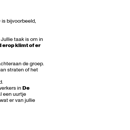
 is bijvoorbeeld,
ullie taak is om in
erop klimt of er
achteraan de groep.
van straten of het
d.
erkers in
De
l een uurtje
at er van jullie