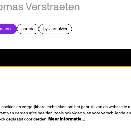
omas Verstraeten
rmance
parade
by viernulvier
n visie
Contact
wie
Tickets
es
Steun ons
s / Sponsors
Zaalhuur
Route
cookies en vergelijkbare technieken om het gebruik van de website te a
ionals
Technische info
ent van derden af te beelden, zoals ook video’s, en voor verschillende 
ok geplaatst door derden.
Meer informatie…
 & cookies
Vrijwilligerswerking
Huisregels