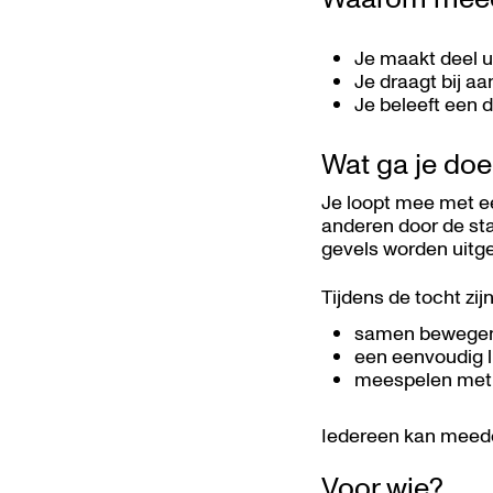
Je maakt deel ui
Je draagt bij a
Je beleeft een 
Wat ga je do
Je loopt mee met e
anderen door de st
gevels worden uitge
Tijdens de tocht zij
samen bewege
een eenvoudig li
meespelen met e
Iedereen kan meedoe
Voor wie?