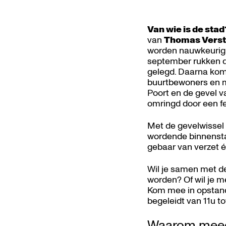
Van wie is de stad
van
Thomas Verst
worden nauwkeurig 
september rukken de
gelegd. Daarna kome
buurtbewoners en mu
Poort en de gevel 
omringd door een f
Met de gevelwissel
wordende binnensta
gebaar van verzet 
Wil je samen met de
worden? Of wil je m
Kom mee in opstand
begeleidt van 11u to
Waarom mee