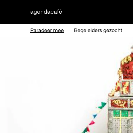
agenda
café
Paradeer mee
Begeleiders gezocht