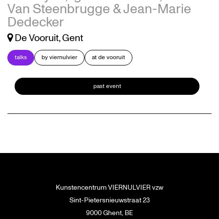
Van Steenbrugge & Jean-Marie
Dedecker
De Vooruit, Gent
talks
by viernulvier
at de vooruit
past event
Kunstencentrum VIERNULVIER vzw
Sint-Pietersnieuwstraat 23
9000 Ghent, BE