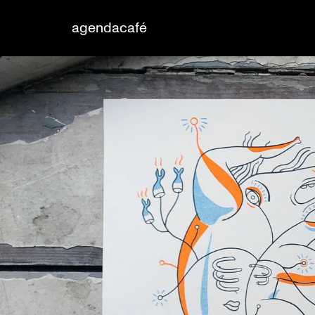
agenda
café