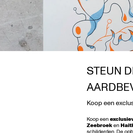
STEUN D
AARDBEV
Koop een exclus
Koop een
exclusie
Zeebroek
en
Hai
schilderden. De op