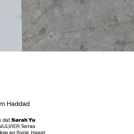
ham Haddad
k dat
Sarah Yu
NULVIER Terras
kije en Syrië. Haast