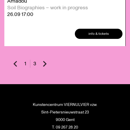
Amadou
Soil Biographies – work in progress
26.09
17:00
info & tickets
1
3
Kunstencentrum VIERNULVIER vzw.
Sint-Pietersnieuwstraat 23
9000 Gent
T. 09 267 28 20