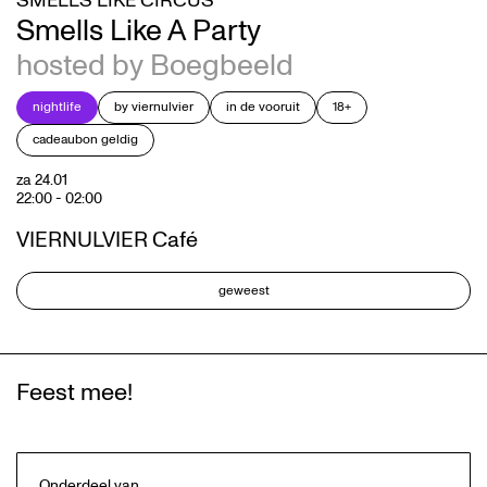
SMELLS LIKE CIRCUS
Smells Like A Party
hosted by Boegbeeld
nightlife
by viernulvier
in de vooruit
18+
cadeaubon geldig
za 24.01
22:00
-
02:00
VIERNULVIER Café
geweest
Feest mee!
Onderdeel van