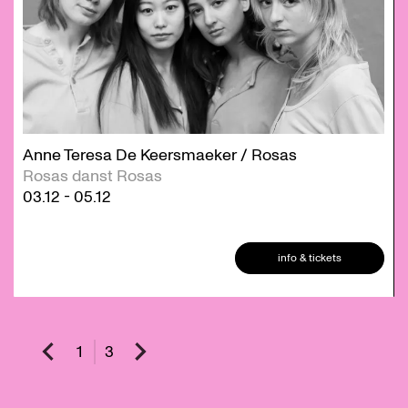
Anne Teresa De Keersmaeker / Rosas
Rosas danst Rosas
03.12
-
05.12
info & tickets
1
3