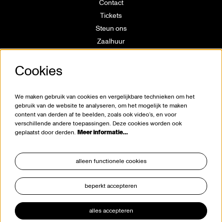
Contact
Tickets
Steun ons
Zaalhuur
Route
Cookies
Technische info
Vrijwilligerswerking
Huisregels
We maken gebruik van cookies en vergelijkbare technieken om het
Klokkenluiderswet
gebruik van de website te analyseren, om het mogelijk te maken
content van derden af te beelden, zoals ook video’s, en voor
verschillende andere toepassingen. Deze cookies worden ook
geplaatst door derden.
Meer informatie…
alleen functionele cookies
beperkt accepteren
blijf op de hoogte
alles accepteren