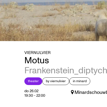
VIERNULVIER
Motus
Frankenstein_diptych 
theater
by viernulvier
in minard
do 26.02
Minardschouwb
19:30
-
22:00