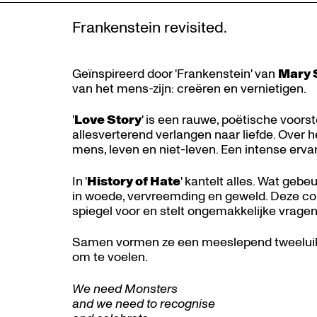
Frankenstein revisited.
Geïnspireerd door 'Frankenstein' van
Mary 
van het mens-zijn: creëren en vernietigen.
'
Love Story
' is een rauwe, poëtische voor
allesverterend verlangen naar liefde. Over h
mens, leven en niet-leven. Een intense ervari
In '
History of Hate
' kantelt alles. Wat gebe
in woede, vervreemding en geweld. Deze co
spiegel voor en stelt ongemakkelijke vragen
Samen vormen ze een meeslepend tweeluik da
om te voelen.
We need Monsters
Inzoomen
and we need to recognise