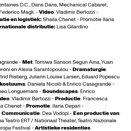
 Fontaines D.C., Dans Dans, Mechanical Cabaret,
Federico Magli. -
Video
: Vladimir Bertozzi -
tie en logistiek:
Shaila Chenet - Promotie Ilaria
rnationale
distributie:
Lisa Gilardino
sagrande -
Met
: Tomiwa Sanson Segun Aina, Yuan
deroni en Alexia Sarantopoulou -
Dramaturgie
:
strid Risberg, Juliann Louise Larsen, Eduard Popescu
 kostuums
: Daniela Nicolò & Enrico Casagrande -
Theo Longuemare -
Soundscapes
: Enrico
ideo
: Vladimir Bertozzi -
Productie
: Francesca
ila Chenet -
Promotie
: Ilaria Depari -
-
Communicatie
: Dea Vodopi -
Een productie van
:
Teatro ERT / Nationaal Theater, Teatro Nazionale
ropa Festival -
Artistieke residenties