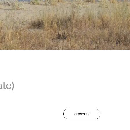
ate)
geweest