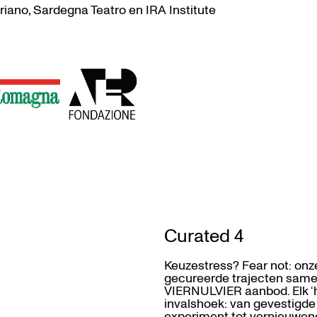
ano, Sardegna Teatro en IRA Institute
Curated 4
Keuzestress? Fear not: on
gecureerde trajecten sameng
VIERNULVIER aanbod. Elk ‘h
invalshoek: van gevestigde
experiment tot vernieuwende