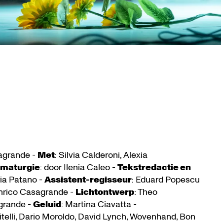
sagrande -
Met
: Silvia Calderoni, Alexia
maturgie
: door Ilenia Caleo -
Tekstredactie en
ria Patano -
Assistent-regisseur
: Eduard Popescu
Enrico Casagrande -
Lichtontwerp
: Theo
agrande -
Geluid
: Martina Ciavatta -
telli, Dario Moroldo, David Lynch, Wovenhand, Bon