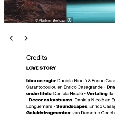
© Vladimir Bertozzi
Credits
LOVE STORY
Idee en regie
: Daniela Nicolò & Enrico Ca
Sarantopoulou en Enrico Casagrande -
Dra
ondertitels
: Daniela Nicolò -
Vertaling
Ila
-
Decor en kostuums
: Daniela Nicolò en 
Longuemare -
Soundscapes
: Enrico Cas
Geluidsfragmenten
: van Demetrio Cecchi