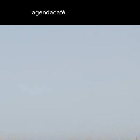
agenda
café