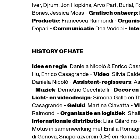
Iver, Djrum, Jon Hopkins, Arvo Part, Burial,
Bones, Jessica Moss -
Grafisch ontwerp
:
Productie
: Francesca Raimondi -
Organisa
Depari -
Communicatie
Dea Vodopi -
Inte
HISTORY OF HATE
Idee en regie
: Daniela Nicolò & Enrico Ca
Hu, Enrico Casagrande -
Video
: Silvia Cal
Daniela Nicolò -
Assistent-regisseurs
: A
-
Muziek
: Demetrio Cecchitelli -
Decor en
Licht- en videodesign
: Simona Gallo en 
Casagrande -
Geluid
: Martina Ciavatta -
V
Raimondi -
Organisatie en logistiek
: Sha
Internationale distributie
: Lisa Gilardino 
Motus in samenwerking met Emilia Romagna 
di Genova, Snaporazverein (CH) en Romaeu