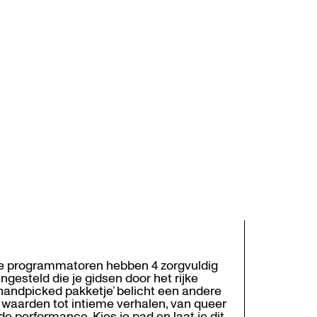
ze programmatoren hebben 4 zorgvuldig
esteld die je gidsen door het rijke
andpicked pakketje’ belicht een andere
 waarden tot intieme verhalen, van queer
 performance. Kies je pad en laat je dit