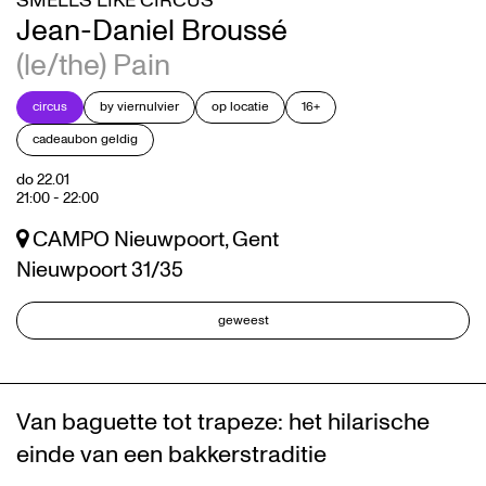
SMELLS LIKE CIRCUS
Jean-Daniel Broussé
(le/the) Pain
circus
by viernulvier
op locatie
16+
cadeaubon geldig
do 22.01
21:00
-
22:00
CAMPO Nieuwpoort, Gent
Nieuwpoort 31/35
geweest
Van baguette tot trapeze: het hilarische
einde van een bakkerstraditie