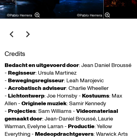
©Pablo Herrera
©Pablo Herrera
Credits
Bedacht en uitgevoerd door
: Jean Daniel Broussé
-
Regisseur
: Ursula Martinez
-
Bewegingsregisseur
: Leah Marojevic
-
Acrobatisch
adviseur
: Charlie Wheeller
-
Lichtontwerp
: Joe Hornsby -
Kostuums
: Max
Allen -
Originele muziek
: Samir Kennedy
-
Projecties
: Sam Williams -
Videomateriaal
gemaakt door
: Jean-Daniel Broussé, Laurie
Warman, Evelyne Larran -
Productie
: Yellow
Everything -
Medeopdrachtgevers
: Warwick Arts