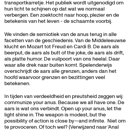
transportkarretje. Het publiek wordt uitgenodigd om
hun licht te schijnen op dat wat we normaal
verbergen. Een zoektocht naar hoop, plezier en de
betekenis van het leven - de schaamte voorbij.
We vinden de semiotiek van de anus terug in alle
facetten van de geschiedenis. Van de Middeleeuwse
klucht en Mozart tot Freud en Cardi B. De aars als
beerput, de aars als butt of the joke, de aars als drift,
als platte humor. De vuilpoort van ons heelal. Daar
waar alle drek naar buiten komt. Spelenderwijs
overschrijdt de aars alle grenzen, anders dan het
hoofd waarvoor grenzen en bezittingen veel
betekenen.
In tijden van verdeeldheid en preutsheid zeggen wij:
communize your anus. Because we all have one. De
aars is wat ons verbindt. Open up your anus, let the
light shine in. The weapon is modest, but the
possibility of action is close by—and infinite. Niet om
te provoceren. Of toch wel? (Verwijzend naar 'Anal