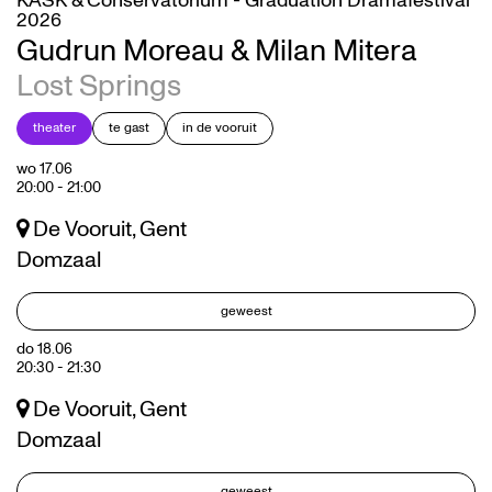
KASK & Conservatorium - Graduation Dramafestival
2026
Gudrun Moreau & Milan Mitera
Lost Springs
theater
te gast
in de vooruit
wo 17.06
20:00
-
21:00
De Vooruit, Gent
Domzaal
geweest
do 18.06
20:30
-
21:30
De Vooruit, Gent
Domzaal
geweest