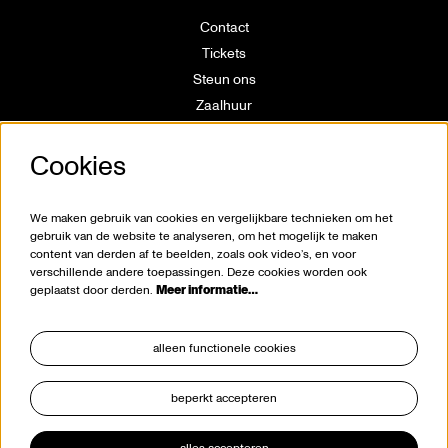
Contact
Tickets
Steun ons
Zaalhuur
Route
Technische info
Cookies
Vrijwilligerswerking
Huisregels
We maken gebruik van cookies en vergelijkbare technieken om het
Klokkenluiderswet
gebruik van de website te analyseren, om het mogelijk te maken
content van derden af te beelden, zoals ook video’s, en voor
verschillende andere toepassingen. Deze cookies worden ook
geplaatst door derden.
Meer informatie…
alleen functionele cookies
beperkt accepteren
blijf op de hoogte