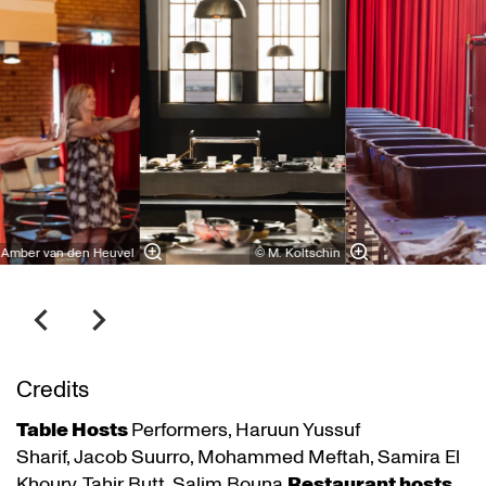
 Amber van den Heuvel
© M. Koltschin
Credits
Table Hosts
Performers, Haruun Yussuf
Sharif, Jacob Suurro, Mohammed Meftah, Samira El
Khoury, Tahir Butt, Salim Bouna
Restaurant hosts