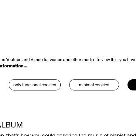
as Youtube and Vimeo for videos and other media. To view this, you have
information…
only functional cookies
minimal cookies
ALBUM
, that's how you could describe the music of pianist a