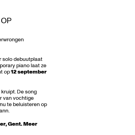
 OP
verwrongen
r solo debuutplaat
orary piano laat ze
nt op
12 september
 kruipt. De song
ur van vochtige
nu te beluisteren op
mann.
er, Gent. Meer