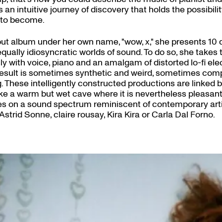
 an intuitive journey of discovery that holds the possibili
 to become.
ebut album under her own name, "wow, x," she presents 10 d
ually idiosyncratic worlds of sound. To do so, she takes t
y with voice, piano and an amalgam of distorted lo-fi ele
esult is sometimes synthetic and weird, sometimes compe
. These intelligently constructed productions are linked 
like a warm but wet cave where it is nevertheless pleasan
s on a sound spectrum reminiscent of contemporary arti
Astrid Sonne, claire rousay, Kira Kira or Carla Dal Forno.