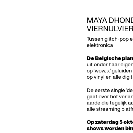
MAYA DHOND
VIERNULVIE
Tussen glitch-pop e
elektronica
De Belgische pia
uit onder haar eig
op ‘wow, x’ geluide
op vinyl en alle dig
De eerste single ‘d
gaat over het verlan
aarde die tegelijk 
alle streaming pla
Op zaterdag 5 okt
shows worden bi