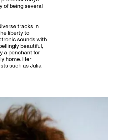
ty of being several
iverse tracks in
he liberty to
ctronic sounds with
llingly beautiful,
by a penchant for
tly home. Her
sts such as Julia