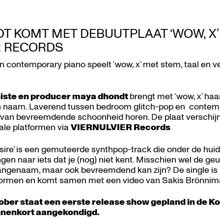
T KOMT MET DEBUUTPLAAT ‘WOW, X’
R RECORDS
n contemporary piano speelt ‘wow, x’ met stem, taal en 
niste en producer maya dhondt
brengt met ‘wow, x’ haa
en naam. Laverend tussen bedroom glitch-pop en contemp
n van bevreemdende schoonheid horen. De plaat verschij
itale platformen via
VIERNULVIER Records
esire’ is een gemuteerde synthpop-track die onder de huid
gen naar iets dat je (nog) niet kent. Misschien wel de ge
aangenaam, maar ook bevreemdend kan zijn? De single is 
tformen en komt samen met een video van Sakis Brönni
ober staat een eerste release show gepland in de Ko
nnenkort aangekondigd.