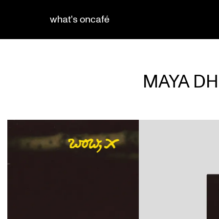
what's on
café
MAYA DH
Skip