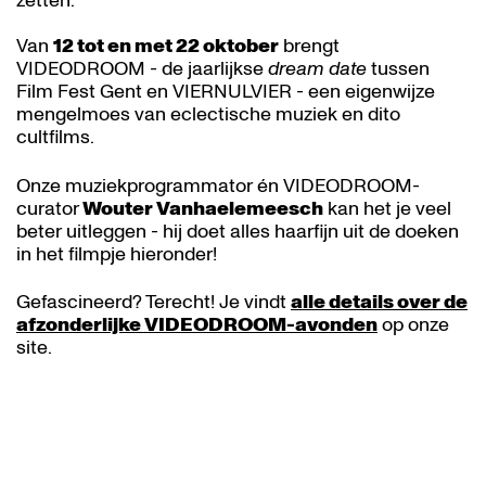
zetten.
Van
12 tot en met 22 oktober
brengt
VIDEODROOM - de jaarlijkse
dream date
tussen
Film Fest Gent en VIERNULVIER - een eigenwijze
mengelmoes van eclectische muziek en dito
cultfilms.
Onze muziekprogrammator én VIDEODROOM-
curator
Wouter Vanhaelemeesch
kan het je veel
beter uitleggen - hij doet alles haarfijn uit de doeken
in het filmpje hieronder!
Gefascineerd? Terecht! Je vindt
alle details over de
afzonderlijke VIDEODROOM-avonden
op onze
site.