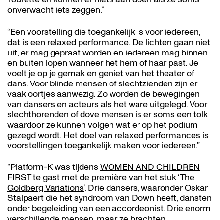
onverwacht iets zeggen.”
“Een voorstelling die toegankelijk is voor iedereen,
dat is een relaxed performance. De lichten gaan niet
uit, er mag gepraat worden en iedereen mag binnen
Zoom
in
en buiten lopen wanneer het hem of haar past. Je
voelt je op je gemak en geniet van het theater of
dans. Voor blinde mensen of slechtzienden zijn er
vaak oortjes aanwezig. Zo worden de bewegingen
van dansers en acteurs als het ware uitgelegd. Voor
slechthorenden of dove mensen is er soms een tolk
waardoor ze kunnen volgen wat er op het podium
gezegd wordt. Het doel van relaxed performances is
voorstellingen toegankelijk maken voor iedereen.”
“Platform-K was tijdens
WOMEN AND CHILDREN
FIRST
te gast met de première van het stuk
‘The
Goldberg Variations’
. Drie dansers, waaronder Oskar
Stalpaert die het syndroom van Down heeft, dansten
onder begeleiding van een accordeonist. Drie enorm
verschillende mensen, maar ze brachten