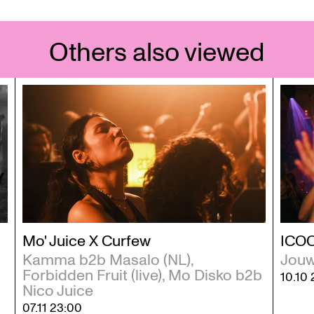
Others also viewed
Mo' Juice X Curfew
ICOO
Kamma b2b Masalo (NL),
Jouw 
Forbidden Fruit (live), Mo Disko b2b
10.10
Nico Juice
07.11
23:00