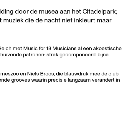
elding door de musea aan het Citadelpark;
et muziek die de nacht niet inkleurt maar
ich met Music for 18 Musicians al een akoestische
huivende patronen: strak gecomponeerd, bijna
Zoom
in
eszoo en Niels Broos, die blauwdruk mee de club
eiende grooves waarin precisie langzaam verandert in