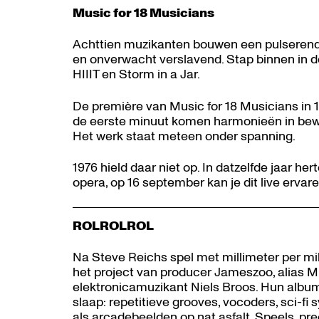
Music for 18 Musicians
Achttien muzikanten bouwen een pulserend k
en onverwacht verslavend. Stap binnen in 
HIIIT en Storm in a Jar.
De première van Music for 18 Musicians in 
de eerste minuut komen harmonieën in bewegin
Het werk staat meteen onder spanning.
1976 hield daar niet op. In datzelfde jaar h
opera, op 16 september kan je dit live ervar
ROLROLROL
Na Steve Reichs spel met millimeter per 
het project van producer Jameszoo, alias Mit
elektronicamuzikant Niels Broos. Hun albu
slaap: repetitieve grooves, vocoders, sci-fi 
als arcadebeelden op nat asfalt. Speels, prec