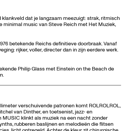
lankveld dat je langzaam meezuigt: strak, ritmisch
de minimal music van Steve Reich met Het Muziek,
1976 betekende Reichs definitieve doorbraak. Vanaf
g: rijker, voller, directer dan in zijn eerdere werk.
ertekende Philip Glass met Einstein on the Beach de
en.
millimeter verschuivende patronen komt ROLROLROL,
chel van Dinther, en toetsenist, jazz- en
m MUSIC klinkt als muziek na een nacht zonder
synths, rubberen baslijnen en melodieën die flitsen
ies, licht ontregeld. Achter de kleur zit chirurgische