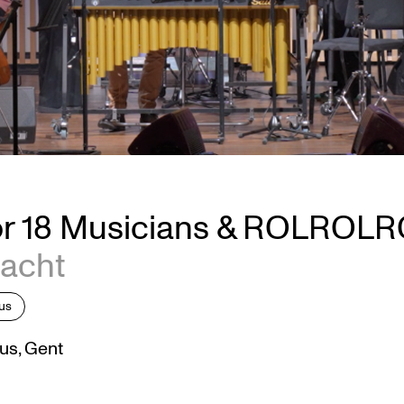
for 18 Musicians & ROLROL
Nacht
cus
us, Gent