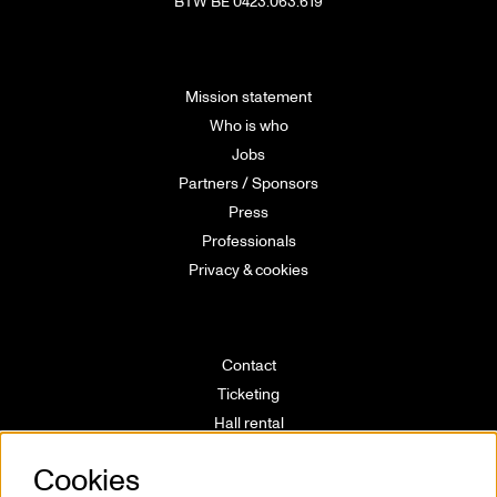
BTW BE 0423.063.619
Mission statement
Who is who
Jobs
Partners / Sponsors
Press
Professionals
Privacy & cookies
Contact
Ticketing
Hall rental
Directions
Cookies
Technical info