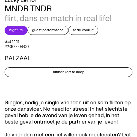
Lucky Lemon
MNDR TNDR
flirt, dans en match in real life!
nightlife
guest performance
at de vooruit
Sat 14.11
22:30
-
04:00
BALZAAL
binnenkort te koop
Singles, nodig je single vrienden uit en kom flirten op
onze dansvloer. No need for stress! In het slechtste
geval heb je de avond van je leven gehad, in het
beste geval ontmoet je de partner van je leven!
Je vrienden met een lief willen ook meefeesten? Dat