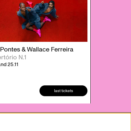
 Pontes & Wallace Ferreira
rtório N.1
and
25.11
last tickets