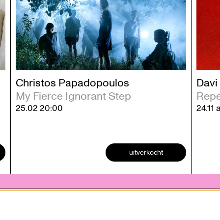
Christos Papadopoulos
Davi
My Fierce Ignorant Step
Repe
25.02
20:00
24.11
uitverkocht