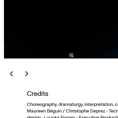
Credits
Choreography, dramaturgy, interpretation, c
Maureen Béguin / Christophe Deprez - Tech
design : Loucka Fiagan - Executive Producti