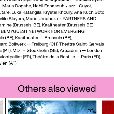
i, Maria Dogahe, Nabil Ennasouh, Jazz - Guyot,
are, Luka Katangila, Krystel Khoury, Ana Kuch Soto
, Milø Slayers, Marie Umuhoza. - PARTNERS AND
ine (Brussels, BE), Kaaitheater (Brussels,BE),
, BEMYGUEST NETWORK FOR EMERGING
s (BE), Kaaitheater — Brussels (BE),
ard Bollwerk — Freiburg (CH),Théâtre Saint-Gervais
a (PT), MDT – Stockholm (SE), Artsadmin — London
ontpellier (FR), Théâtre de la Bastille — Paris (FR),
Wien (AT)
Others also viewed