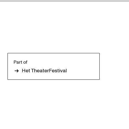
Zoom
in
Part of
Het TheaterFestival