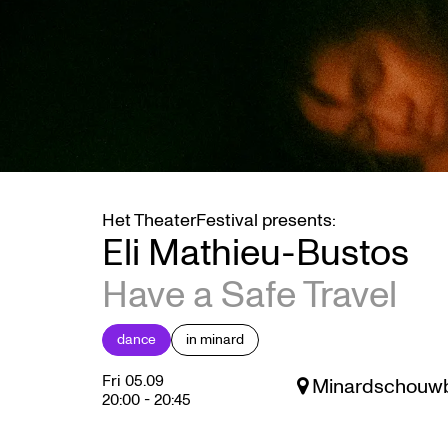
Het TheaterFestival presents:
Eli Mathieu-Bustos
Have a Safe Travel
dance
in minard
Fri 05.09
Minardschouwb
20:00
-
20:45