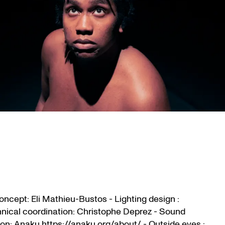
oncept: Eli Mathieu-Bustos - Lighting design :
nical coordination: Christophe Deprez - Sound
on: Anaku https://anaku.org/about/ - Outside eyes :