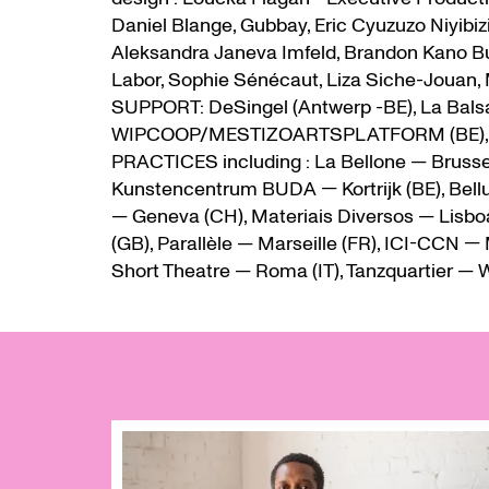
Daniel Blange, Gubbay, Eric Cyuzuzo Niyibiz
Aleksandra Janeva Imfeld, Brandon Kano But
Labor, Sophie Sénécaut, Liza Siche-Jouan
SUPPORT: DeSingel (Antwerp -BE), La Balsam
WIPCOOP/MESTIZOARTSPLATFORM (BE)
PRACTICES including : La Bellone — Brussel
Kunstencentrum BUDA — Kortrijk (BE), Bellu
— Geneva (CH), Materiais Diversos — Lisbo
(GB), Parallèle — Marseille (FR), ICI-CCN — M
Short Theatre — Roma (IT), Tanzquartier — 
Skip