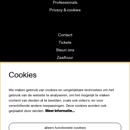
Professionals
Privacy & cookies
Contact
Tickets
Steun ons
Zaalhuur
Route
Cookies
Technische info
Vrijwilligerswerking
Huisregels
We maken gebruik van cookies en vergelijkbare technieken om het
Klokkenluiderswet
gebruik van de website te analyseren, om het mogelijk te maken
content van derden af te beelden, zoals ook video’s, en voor
verschillende andere toepassingen. Deze cookies worden ook
geplaatst door derden.
Meer informatie…
alleen functionele cookies