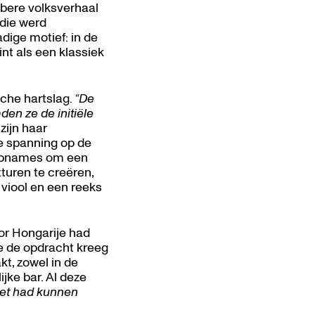
ubere volksverhaal
die werd
ige motief: in de
int als een klassiek
sche hartslag.
“De
den ze de initiële
zijn haar
de spanning op de
uropnames om een
turen te creëren,
 viool en een reeks
or Hongarije had
ze de opdracht kreeg
t, zowel in de
jke bar. Al deze
niet had kunnen