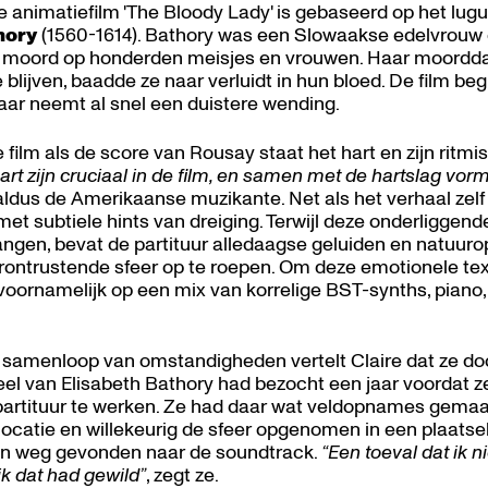
 animatiefilm 'The Bloody Lady' is gebaseerd op het lug
hory
(1560-1614). Bathory was een Slowaakse edelvrouw 
 moord op honderden meisjes en vrouwen. Haar moorddad
blijven, baadde ze naar verluidt in hun bloed. De film beg
ar neemt al snel een duistere wending.
 film als de score van Rousay staat het hart en zijn ritmi
rt zijn cruciaal in de film, en samen met de hartslag vorm
 aldus de Amerikaanse muzikante. Net als het verhaal zelf 
 met subtiele hints van dreiging. Terwijl deze onderliggen
hangen, bevat de partituur alledaagse geluiden en natu
ontrustende sfeer op te roepen. Om deze emotionele tex
oornamelijk op een mix van korrelige BST-synths, piano,
e samenloop van omstandigheden vertelt Claire dat ze do
eel van Elisabeth Bathory had bezocht een jaar voordat 
artituur te werken. Ze had daar wat veldopnames gemaak
locatie en willekeurig de sfeer opgenomen in een plaatseli
un weg gevonden naar de soundtrack.
“Een toeval dat ik 
ik dat had gewild”
, zegt ze.