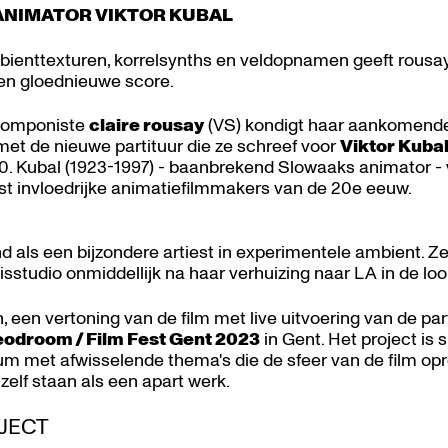
NIMATOR VIKTOR KUBAL
ienttexturen, korrelsynths en veldopnamen geeft rousa
en gloednieuwe score.
 componiste
claire rousay
(VS) kondigt haar aankomende
 met de nieuwe partituur die ze schreef voor
Viktor Kuba
980. Kubal (1923-1997) - baanbrekend Slowaaks animator 
st invloedrijke animatiefilmmakers van de 20e eeuw.
 als een bijzondere artiest in experimentele ambient. 
uisstudio onmiddellijk na haar verhuizing naar LA in de l
 een vertoning van de film met live uitvoering van de par
eodroom / Film Fest Gent 2023
in Gent. Het project is 
bum met afwisselende thema's die de sfeer van de film o
hzelf staan als een apart werk.
OJECT