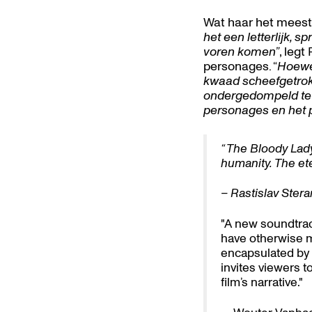
Wat haar het meest 
het een letterlijk, 
voren komen”
, legt
personages. “
Hoewel
kwaad scheefgetrokk
ondergedompeld te w
personages en het 
“ The Bloody Lady 
humanity. The ete
– Rastislav Ster
"A new soundtrac
have otherwise m
encapsulated by t
invites viewers t
film’s narrative."