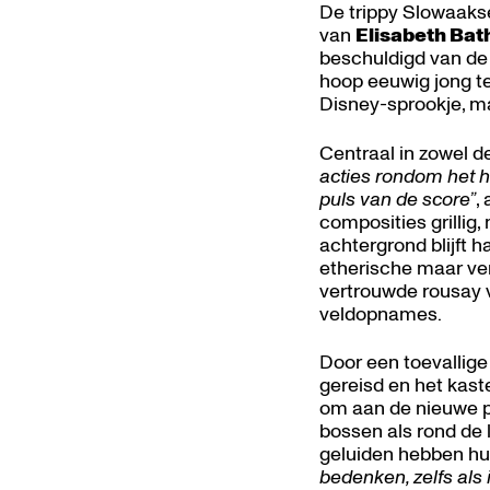
De trippy Slowaakse
van
Elisabeth Bat
beschuldigd van de
hoop eeuwig jong te 
Disney-sprookje, ma
Centraal in zowel de
acties rondom het ha
puls van de score”
,
composities grillig,
achtergrond blijft 
etherische maar ver
vertrouwde rousay v
veldopnames.
Door een toevallig
gereisd en het kast
om aan de nieuwe p
bossen als rond de 
geluiden hebben h
bedenken, zelfs als 