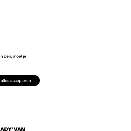
 zien, moet je
alles accepteren
ADY' VAN