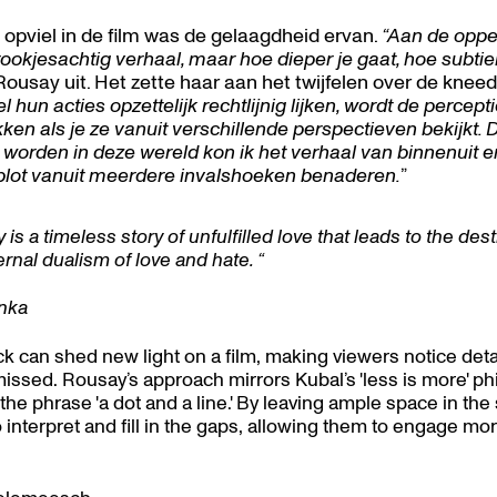
opviel in de film was de gelaagdheid ervan.
“Aan de oppe
sprookjesachtig verhaal, maar hoe dieper je gaat, hoe subtie
 Rousay uit. Het zette haar aan het twijfelen over de knee
 hun acties opzettelijk rechtlijnig lijken, wordt de percep
en als je ze vanuit verschillende perspectieven bekijkt. 
orden in deze wereld kon ik het verhaal van binnenuit e
plot vanuit meerdere invalshoeken benaderen.
”
is a timeless story of unfulfilled love that leads to the des
rnal dualism of love and hate. “
anka
k can shed new light on a film, making viewers notice deta
issed. Rousay’s approach mirrors Kubal’s 'less is more' ph
he phrase 'a dot and a line.' By leaving ample space in th
o interpret and fill in the gaps, allowing them to engage mo