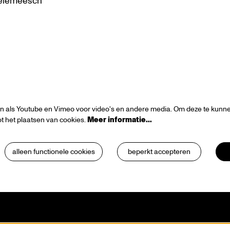
elemeesch
n als Youtube en Vimeo voor video's en andere media. Om deze te kunnen
t het plaatsen van cookies.
Meer informatie…
alleen functionele cookies
beperkt accepteren
n visie
Contact