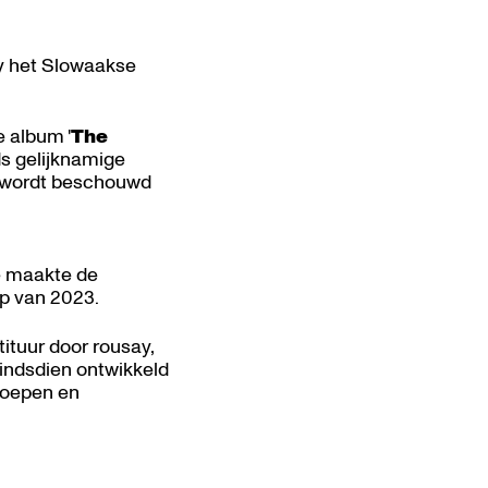
y het Slowaakse
 album '
The
l
s gelijknamige
- wordt beschouwd
Ze maakte de
oop van 2023.
tituur door rousay,
sindsdien ontwikkeld
proepen en