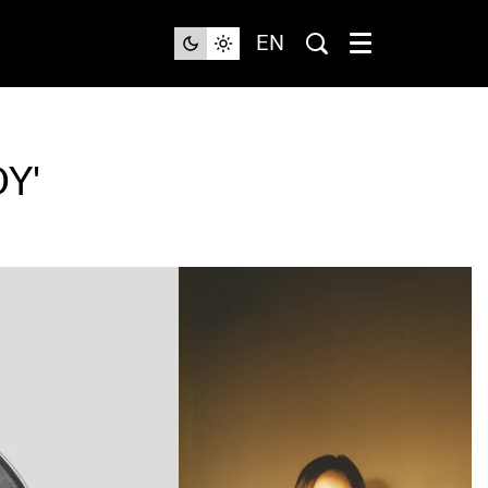
EN
Y'