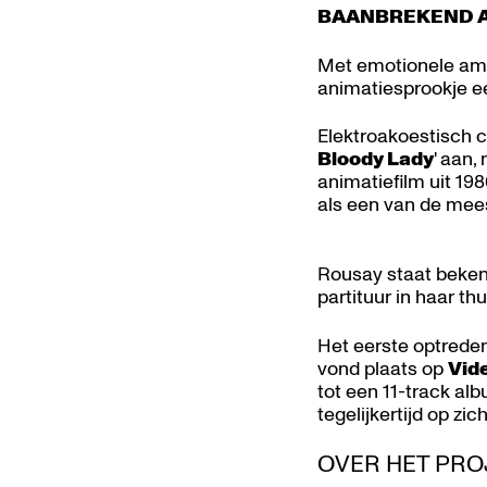
BAANBREKEND A
Met emotionele amb
animatiesprookje e
Elektroakoestisch
Bloody Lady
' aan,
animatiefilm uit 1
als een van de mee
Rousay staat bekend
partituur in haar th
Het eerste optreden,
vond plaats op
Vid
tot een 11-track al
tegelijkertijd op zic
OVER HET PR