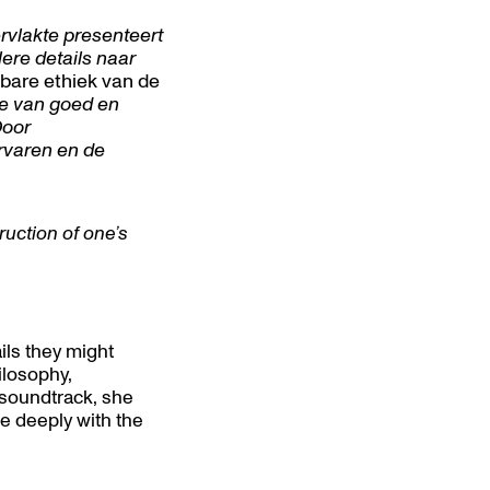
rvlakte presenteert
lere details naar
dbare ethiek van de
tie van goed en
Door
rvaren en de
truction of one’s
ils they might
ilosophy,
e soundtrack, she
re deeply with the