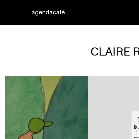
agenda
café
CLAIRE R
Overslaan