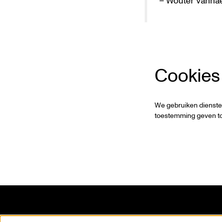
– Wouter Vanha
Cookies
We gebruiken dienste
toestemming geven to
Kunstencentrum VIERNULVIER vzw.
Missie e