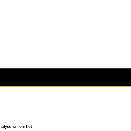
blijf op de hoogte
nalyseren, om het