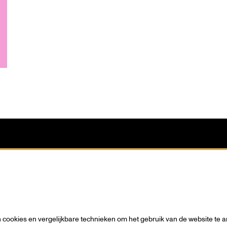
n visie
Contact
wie
Tickets
es
Steun ons
s / Sponsors
Zaalhuur
Route
cookies en vergelijkbare technieken om het gebruik van de website te a