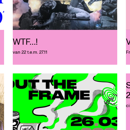
WTF…!
van 22 t.e.m. 27.11
F
c