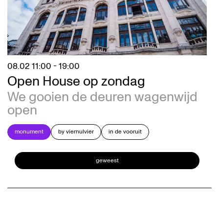
08.02
11:00 - 19:00
Open House op zondag
We gooien de deuren wagenwijd
open
monument
by viernulvier
in de vooruit
geweest