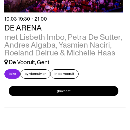
10.03
19:30 - 21:00
DE ARENA
met Lisbeth Imbo, Petra De Sutter,
Andres Algaba, Yasmien Naciri,
Roeland Delrue & Michelle Haas
De Vooruit, Gent
talks
by viernulvier
in de vooruit
geweest