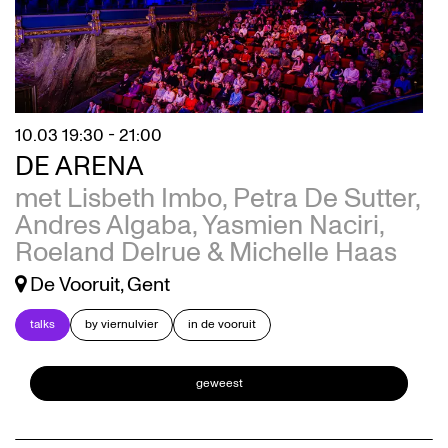
10.03
19:30 - 21:00
DE ARENA
met Lisbeth Imbo, Petra De Sutter,
Andres Algaba, Yasmien Naciri,
Roeland Delrue & Michelle Haas
De Vooruit, Gent
talks
by viernulvier
in de vooruit
geweest