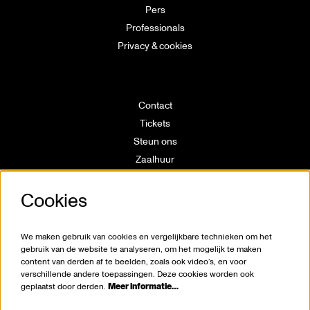
Pers
Professionals
Privacy & cookies
Contact
Tickets
Steun ons
Zaalhuur
Route
Cookies
Technische info
Vrijwilligerswerking
Huisregels
We maken gebruik van cookies en vergelijkbare technieken om het
Klokkenluiderswet
gebruik van de website te analyseren, om het mogelijk te maken
content van derden af te beelden, zoals ook video’s, en voor
verschillende andere toepassingen. Deze cookies worden ook
geplaatst door derden.
Meer informatie…