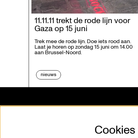
11.11.11 trekt de rode lijn voor
Gaza op 15 juni
Trek mee de rode lijn. Doe iets rood aan.
Laat je horen op zondag 15 juni om 14.00
aan Brussel-Noord.
nieuws
Kunstencentrum VIERNULVIER vzw.
Missie e
Sint-Pietersnieuwstraat 23
Wie is 
Cookies
9000 Gent
Vacatur
T. 09 267 28 20
Partner