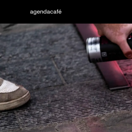
agenda
café