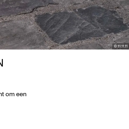
© 11.11.11
N
cht om een