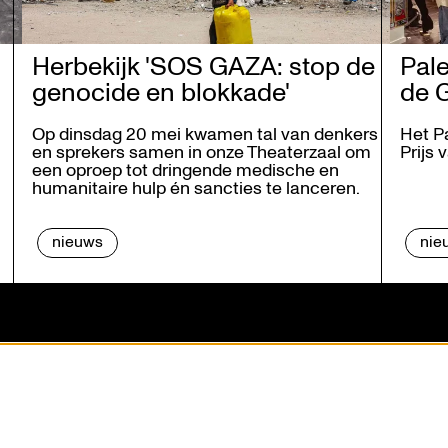
Herbekijk 'SOS GAZA: stop de
Pale
genocide en blokkade'
de G
Op dinsdag 20 mei kwamen tal van denkers
Het P
en sprekers samen in onze Theaterzaal om
Prijs 
een oproep tot dringende medische en
humanitaire hulp én sancties te lanceren.
nieuws
nie
n visie
Contact
wie
Tickets
es
Steun ons
s / Sponsors
Zaalhuur