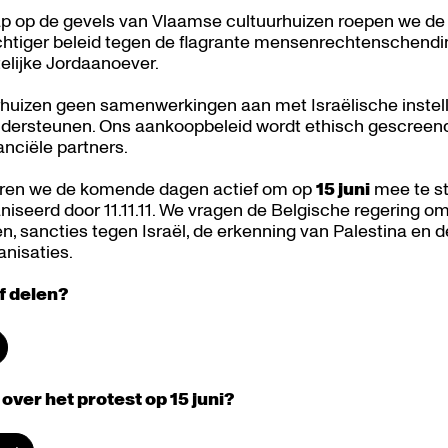
 op de gevels van Vlaamse cultuurhuizen roepen we de 
Inzoomen
htiger beleid tegen de flagrante mensenrechtenschendin
lijke Jordaanoever.​
huizen geen samenwerkingen aan met Israëlische instelli
ndersteunen. Ons aankoopbeleid wordt ethisch gescreend
nciële partners.​
eren we de komende dagen actief om op
15 juni
mee te st
niseerd door 11.11.11. We vragen de Belgische regering 
n, sancties tegen Israël, de erkenning van Palestina en
isaties.​
lf delen?
over het protest op 15 juni?