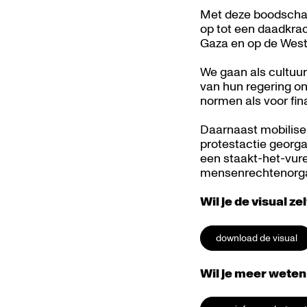
Met deze boodschap
Inzoomen
op tot een daadkrac
Gaza en op de Weste
We gaan als cultuur
van hun regering o
normen als voor fina
Daarnaast mobilis
protestactie georga
een staakt-het-vure
mensenrechtenorgan
Wil je de visual ze
download de visual
Wil je meer weten 