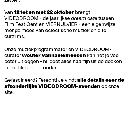
zetten.
Van
12 tot en met 22 oktober
brengt
VIDEODROOM - de jaarlijkse
dream date
tussen
Film Fest Gent en VIERNULVIER - een eigenwijze
mengelmoes van eclectische muziek en dito
cultfilms.
Onze muziekprogrammator én VIDEODROOM-
curator
Wouter Vanhaelemeesch
kan het je veel
beter uitleggen - hij doet alles haarfijn uit de doeken
in het filmpje hieronder!
Gefascineerd? Terecht! Je vindt
alle details over de
afzonderlijke VIDEODROOM-avonden
op onze
site.