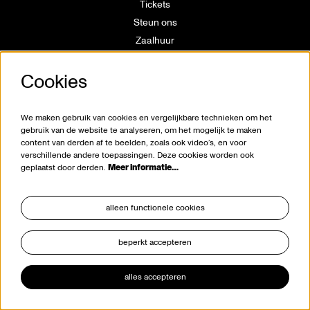
Tickets
Steun ons
Zaalhuur
Route
Cookies
Technische info
Vrijwilligerswerking
Huisregels
We maken gebruik van cookies en vergelijkbare technieken om het
Klokkenluiderswet
gebruik van de website te analyseren, om het mogelijk te maken
content van derden af te beelden, zoals ook video’s, en voor
verschillende andere toepassingen. Deze cookies worden ook
geplaatst door derden.
Meer informatie…
alleen functionele cookies
beperkt accepteren
blijf op de hoogte
alles accepteren