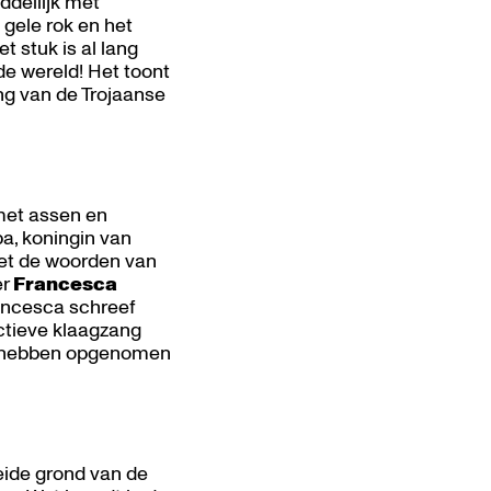
ddellijk met
gele rok en het
t stuk is al lang
de wereld! Het toont
ng van de Trojaanse
met assen en
a, koningin van
met de woorden van
er
Francesca
Francesca schreef
ectieve klaagzang
nyl hebben opgenomen
oeide grond van de