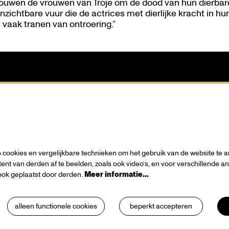
 rouwen de vrouwen van Troje om de dood van hun dierbare
 onzichtbare vuur die de actrices met dierlijke kracht in h
 vaak tranen van ontroering.”
n visie
Contact
wie
Tickets
es
Steun ons
s / Sponsors
Zaalhuur
Route
cookies en vergelijkbare technieken om het gebruik van de website te a
ionals
Technische info
ent van derden af te beelden, zoals ook video’s, en voor verschillende 
ok geplaatst door derden.
Meer informatie…
 & cookies
Vrijwilligerswerking
Huisregels
alleen functionele cookies
beperkt accepteren
Klokkenluiderswet