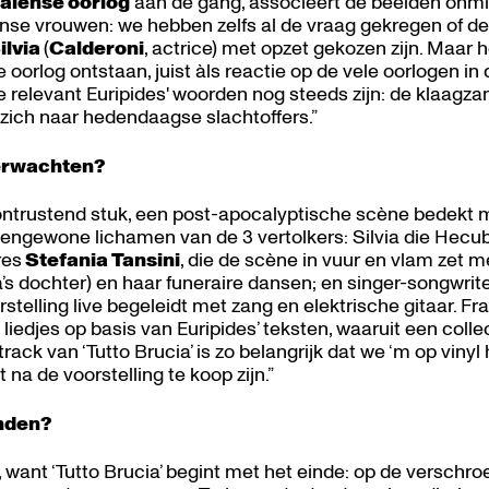
aïense oorlog
aan de gang, associeert de beelden onmi
se vrouwen: we hebben zelfs al de vraag gekregen of de 
ilvia
(
Calderoni
, actrice) met opzet gekozen zijn. Maar he
oorlog ontstaan, juist àls reactie op de vele oorlogen in 
 relevant Euripides' woorden nog steeds zijn: de klaagza
zich naar hedendaagse slachtoffers.”
erwachten?
ontrustend stuk, een post-apocalyptische scène bedekt 
tengewone lichamen van de 3 vertolkers: Silvia die Hecub
res
Stefania Tansini
, die de scène in vuur en vlam zet 
 dochter) en haar funeraire dansen; en singer-songwrit
orstelling live begeleidt met zang en elektrische gitaar. 
s liedjes op basis van Euripides’ teksten, waaruit een coll
rack van ‘Tutto Brucia’ is zo belangrijk dat we ‘m op vi
t na de voorstelling te koop zijn.”
anden?
d, want ‘Tutto Brucia’ begint met het einde: op de verschr