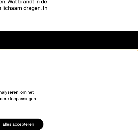
n. Wat brandt in de
un lichaam dragen. In
blijf op de hoogte
nalyseren, om het
andere toepassingen.
alles accepteren