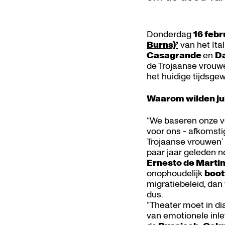
Donderdag
16 febr
Burns)’
van het Ita
Casagrande
en
Da
de Trojaanse vrouwe
het huidige tijdsgew
Waarom wilden jul
“We baseren onze vo
voor ons - afkomsti
Trojaanse vrouwen’ 
paar jaar geleden n
Ernesto de Marti
onophoudelijk
boot
migratiebeleid, da
dus.
“Theater moet in di
van emotionele inle