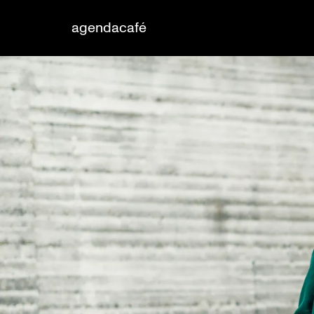
agenda
café