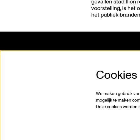
gevallen stad Ilion
voorstelling, is het
het publiek branden
Kunstencentrum VIERNULVIER vzw.
Missie e
Sint-Pietersnieuwstraat 23
Wie is 
Cookies
9000 Gent
Vacatur
T. 09 267 28 20
Partner
info@viernulvier.gent
Pers
We maken gebruik van 
BTW BE 0423.063.619
Profess
mogelijk te maken cont
Deze cookies worden o
Privacy