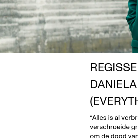
REGISS
DANIELA
(EVERYT
“Alles is al ver
verschroeide gr
om de dood van 