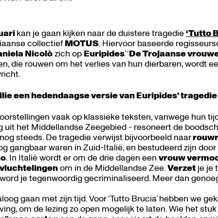
uari
kan je gaan kijken naar de duistere tragedie
‘Tutto 
liaanse collectief
MOTUS
. Hiervoor baseerde regisseur
niela Nicolò
zich op
Euripides
’ ‘
De Trojaanse vrouw
n, die rouwen om het verlies van hun dierbaren, wordt e
richt.
lie een hedendaagse versie van Euripides' tragedi
orstellingen vaak op klassieke teksten, vanwege hun tij
g uit het Middellandse Zeegebied - resoneert de boodsc
nog steeds. De tragedie verwijst bijvoorbeeld naar
rouwr
og gangbaar waren in Zuid-Italië, en bestudeerd zijn doo
no
. In Italië wordt er om de drie dagen een
vrouw vermo
vluchtelingen
om in de Middellandse Zee.
Verzet
je je 
n word je tegenwoordig gecriminaliseerd. Meer dan geno
aloog gaan met zijn tijd. Voor ‘Tutto Brucia’ hebben we g
ving, om de lezing zo open mogelijk te laten. Wie het stuk