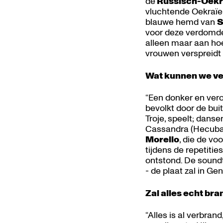
de
Russisch-Oekr
vluchtende Oekraïen
blauwe hemd van
S
voor deze verdomde 
alleen maar aan hoe
vrouwen verspreidt 
Wat kunnen we v
“Een donker en ver
bevolkt door de bui
Troje, speelt; danse
Cassandra (Hecuba’s
Morello
, die de vo
tijdens de repetitie
ontstond. De soundt
- de plaat zal in Gen
Zal alles echt br
“Alles is al verbran