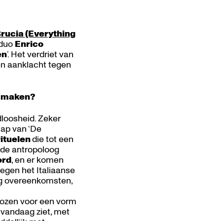
Brucia (Everything
sduo
Enrico
en
’. Het verdriet van
en aanklacht tegen
e maken?
dloosheid. Zeker
hap van ‘De
ituelen
die tot een
r de antropoloog
ord
, en er komen
tegen het Italiaanse
eg overeenkomsten,
ekozen voor een vorm
 vandaag ziet, met