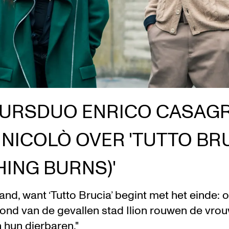
EURSDUO ENRICO CASAGR
 NICOLÒ OVER 'TUTTO BR
HING BURNS)'
brand, want ‘Tutto Brucia’ begint met het einde: 
ond van de gevallen stad Ilion rouwen de vrou
hun dierbaren."