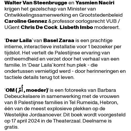
Walter Van Steenbrugge
en
Yasmien Naciri
krijgen het gezelschap van Minister van
Ontwikkelingssamenwerking en Grootstedenbeleid
Caroline Gennez
& professor oorlogsrecht VUB /
UGent
Chris De Cock
.
Lisbeth Imbo
modereert.
‘
Dear Laila
’ van
Basel Zaraa
is een prachtige
intieme, interactieve installatie voor 1 bezoeker per
tijdslot. Het vertelt de Palestijnse ervaring van
ontheemdheid en verzet door het verhaal van een
familie. In ‘Dear Laila’ komt hun plek - die
ondertussen vernietigd werd - door herinneringen en
tactiele details terug tot leven.
‘
OM ( أُمّ , moeder)
' is een fotoreeks van Barbara
Debeuckelaere in samenwerking met de vrouwen
van 8 Palestijnse families in Tel Rumeida, Hebron,
één van de meest explosieve plekken op de
Westelijke Jordaanoever. Dit boek wordt voorgesteld
op 17 april 2024 in de Theaterzaal. Deelname is
gratis.