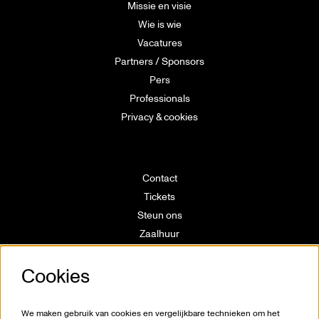
Missie en visie
Wie is wie
Vacatures
Partners / Sponsors
Pers
Professionals
Privacy & cookies
Contact
Tickets
Steun ons
Zaalhuur
Route
Cookies
Technische info
Vrijwilligerswerking
Huisregels
We maken gebruik van cookies en vergelijkbare technieken om het