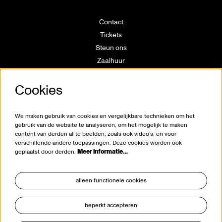
Contact
Tickets
Steun ons
Zaalhuur
Route
Cookies
Technische info
Vrijwilligerswerking
Huisregels
We maken gebruik van cookies en vergelijkbare technieken om het
Klokkenluiderswet
gebruik van de website te analyseren, om het mogelijk te maken
content van derden af te beelden, zoals ook video’s, en voor
verschillende andere toepassingen. Deze cookies worden ook
geplaatst door derden.
Meer informatie…
alleen functionele cookies
beperkt accepteren
blijf op de hoogte