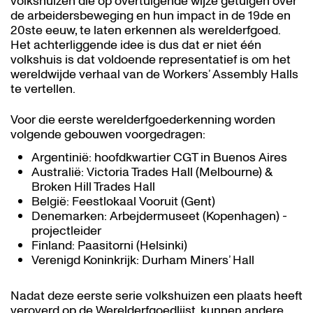
volkshuizen die op overtuigende wijze getuigen over
de arbeidersbeweging en hun impact in de 19de en
20ste eeuw, te laten erkennen als werelderfgoed.
Het achterliggende idee is dus dat er niet één
volkshuis is dat voldoende representatief is om het
wereldwijde verhaal van de Workers’ Assembly Halls
te vertellen.
Voor die eerste werelderfgoederkenning worden
volgende gebouwen voorgedragen:
Argentinië: hoofdkwartier CGT in Buenos Aires
Australië: Victoria Trades Hall (Melbourne) &
Broken Hill Trades Hall
België: Feestlokaal Vooruit (Gent)
Denemarken: Arbejdermuseet (Kopenhagen) -
projectleider
Finland: Paasitorni (Helsinki)
Verenigd Koninkrijk: Durham Miners’ Hall
Nadat deze eerste serie volkshuizen een plaats heeft
veroverd op de Werelderfgoedlijst, kunnen andere