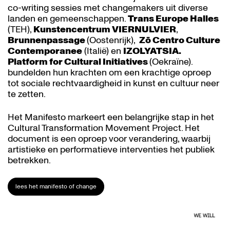
co-writing sessies met changemakers uit diverse
landen en gemeenschappen.
Trans Europe Halles
(TEH),
Kunstencentrum VIERNULVIER
,
Brunnenpassage
(Oostenrijk),
Zō Centro Culture
Contemporanee
(Italië) en
IZOLYATSIA.
Platform for Cultural Initiatives
(Oekraïne).
bundelden hun krachten om een krachtige oproep
tot sociale rechtvaardigheid in kunst en cultuur neer
te zetten.
Het Manifesto markeert een belangrijke stap in het
Cultural Transformation Movement Project. Het
document is een oproep voor verandering, waarbij
artistieke en performatieve interventies het publiek
betrekken.
lees het manifesto of change
Overslaan