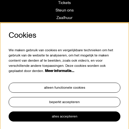
Tickets
Steun ons
Zaalhuur
Route
Cookies
Technische info
Vrijwilligerswerking
Huisregels
We maken gebruik van cookies en vergelijkbare technieken om het
Klokkenluiderswet
gebruik van de website te analyseren, om het mogelijk te maken
content van derden af te beelden, zoals ook video’s, en voor
verschillende andere toepassingen. Deze cookies worden ook
geplaatst door derden.
Meer informatie…
alleen functionele cookies
beperkt accepteren
blijf op de hoogte
alles accepteren