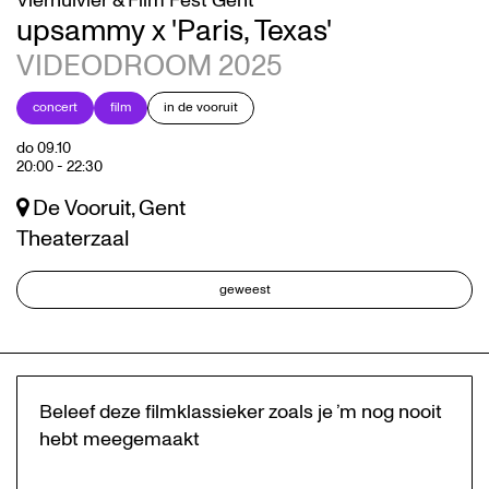
Viernulvier & Film Fest Gent
upsammy x 'Paris, Texas'
VIDEODROOM 2025
concert
film
in de vooruit
do 09.10
20:00
-
22:30
De Vooruit, Gent
Theaterzaal
geweest
Beleef deze filmklassieker zoals je ’m nog nooit
hebt meegemaakt