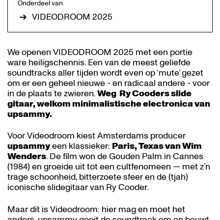
Onderdeel van
VIDEODROOM 2025
We openen VIDEODROOM 2025 met een portie
ware heiligschennis. Een van de meest geliefde
soundtracks aller tijden wordt even op ‘mute’ gezet
om er een geheel nieuwe - en radicaal andere - voor
in de plaats te zwieren.
Weg Ry Cooders slide
gitaar, welkom minimalistische electronica van
upsammy.
Voor Videodroom kiest Amsterdams producer
upsammy
een klassieker:
Paris, Texas van Wim
Wenders
. De film won de Gouden Palm in Cannes
(1984) en groeide uit tot een cultfenomeen — met z’n
trage schoonheid, bitterzoete sfeer en de (tjah)
iconische slidegitaar van Ry Cooder.
Maar dit is Videodroom: hier mag en moet het
anders. upsammy gooit de soundtrack om en bouwt