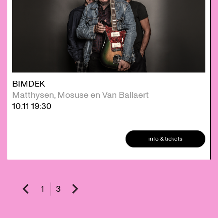
BIMDEK
Matthysen, Mosuse en Van Ballaert
10.11
19:30
info & tickets
1
3