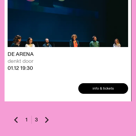
DE ARENA
denkt door
01.12
19:30
info & tickets
1
3