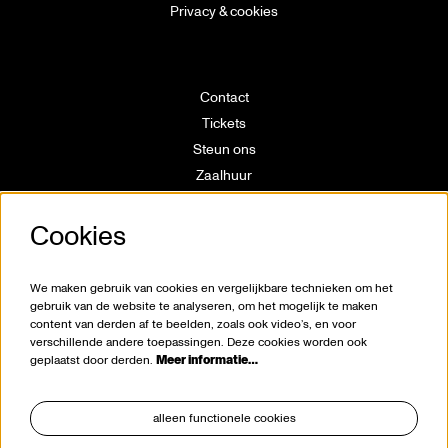
Privacy & cookies
Contact
Tickets
Steun ons
Zaalhuur
Route
Technische info
Cookies
Vrijwilligerswerking
Huisregels
We maken gebruik van cookies en vergelijkbare technieken om het
Klokkenluiderswet
gebruik van de website te analyseren, om het mogelijk te maken
content van derden af te beelden, zoals ook video’s, en voor
verschillende andere toepassingen. Deze cookies worden ook
geplaatst door derden.
Meer informatie…
alleen functionele cookies