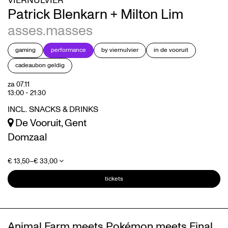
VIERNULVIER
Patrick Blenkarn + Milton Lim
asses.masses
gaming
performance
by viernulvier
in de vooruit
cadeaubon geldig
za 07.11
13:00
-
21:30
INCL. SNACKS & DRINKS
De Vooruit, Gent
Domzaal
€ 13,50–€ 33,00
tickets
Animal Farm meets Pokémon meets Final