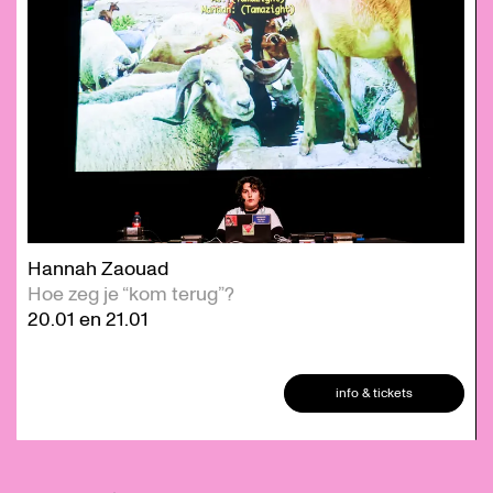
Hannah Zaouad
Hoe zeg je “kom terug”?
20.01
en
21.01
info & tickets