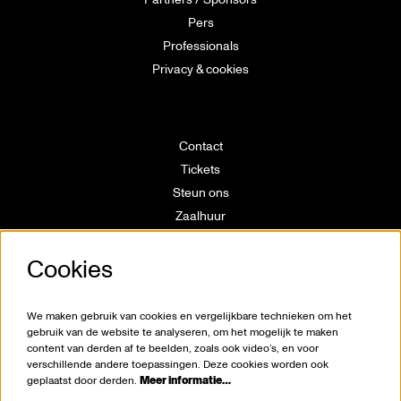
Pers
Professionals
Privacy & cookies
Contact
Tickets
Steun ons
Zaalhuur
Route
Cookies
Technische info
Vrijwilligerswerking
Huisregels
We maken gebruik van cookies en vergelijkbare technieken om het
Klokkenluiderswet
gebruik van de website te analyseren, om het mogelijk te maken
content van derden af te beelden, zoals ook video’s, en voor
verschillende andere toepassingen. Deze cookies worden ook
geplaatst door derden.
Meer informatie…