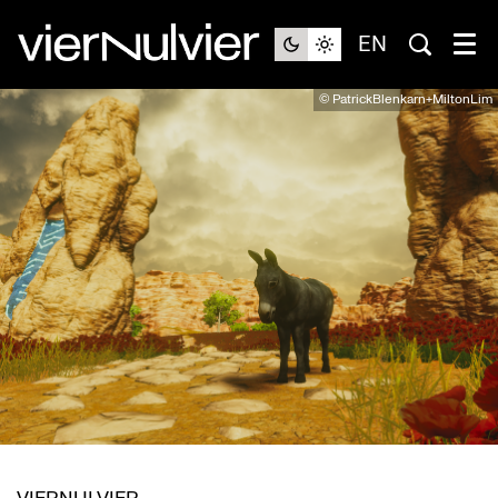
EN
© PatrickBlenkarn+MiltonLim