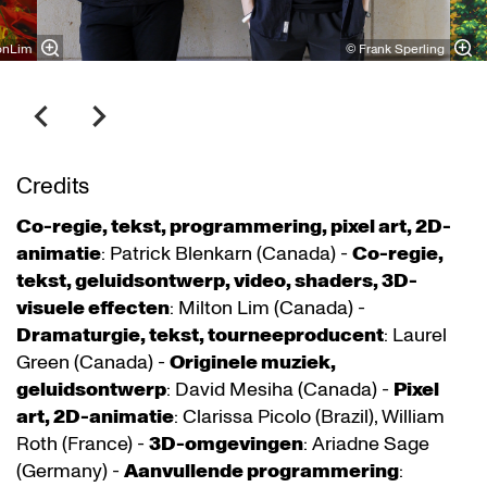
onLim
© Frank Sperling
Credits
Co-regie, tekst, programmering, pixel art, 2D-
animatie
: Patrick Blenkarn (Canada) -
Co-regie,
tekst, geluidsontwerp, video, shaders, 3D-
visuele effecten
: Milton Lim (Canada) -
Dramaturgie, tekst, tourneeproducent
: Laurel
Green (Canada) -
Originele muziek,
geluidsontwerp
: David Mesiha (Canada) -
Pixel
art, 2D-animatie
: Clarissa Picolo (Brazil), William
Roth (France) -
3D-omgevingen
: Ariadne Sage
(Germany) -
Aanvullende programmering
: