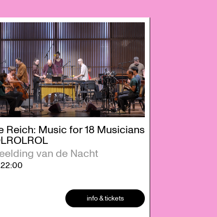
e Reich: Music for 18 Musicians
OLROLROL
eelding van de Nacht
9
22:00
info & tickets