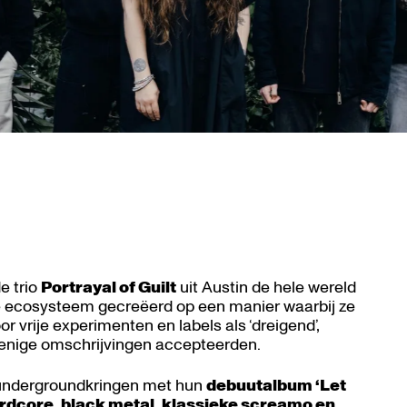
e trio
Portrayal of Guilt
uit Austin de hele wereld
e ecosysteem gecreëerd op een manier waarbij ze
 vrije experimenten en labels als ‘dreigend’,
s enige omschrijvingen accepteerden.
n undergroundkringen met hun
debuutalbum ‘Let
ardcore, black metal, klassieke screamo en