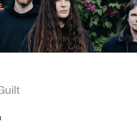
Guilt
t