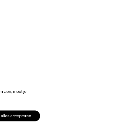
Inzoomen
 zien, moet je
alles accepteren