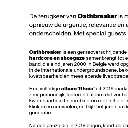
De terugkeer van
Oathbreaker
is m
opnieuw de urgentie, relevantie en
onderscheiden. Met special guests
Oathbreaker
is een genreoverschrijdende
hardcore en shoegaze
samenbrengt tot ee
band, die eind jaren 2000 in België werd opge
in de internationale undergroundscene, bek
kwetsbaarheid en meeslepende liveoptrede
Hun volledige
album 'Rheia'
uit 2016 mark
zeer persoonlijk, louterend album dat ver b
kwetsbaarheid te combineren met felheid, 
klinken en aanvoelen, en blijft het jaren na
generatie.
Na een pauze die in 2018 begon, keert de b