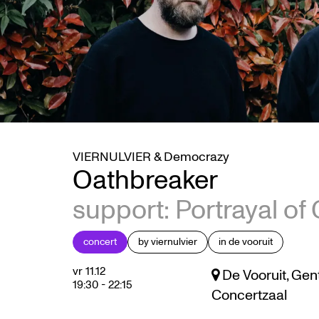
VIERNULVIER & Democrazy
Oathbreaker
support: Portrayal of 
concert
by viernulvier
in de vooruit
vr 11.12
De Vooruit, Gen
19:30
-
22:15
Concertzaal