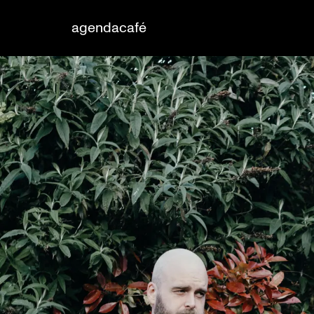
agenda
café