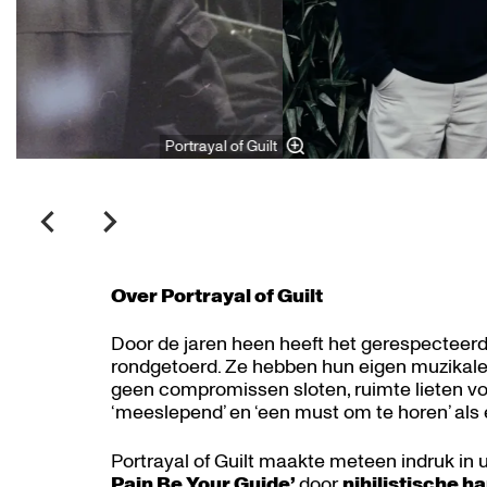
Portrayal of Guilt
Over Portrayal of Guilt
Door de jaren heen heeft het gerespecteerd
rondgetoerd. Ze hebben hun eigen muzikal
geen compromissen sloten, ruimte lieten voor
‘meeslepend’ en ‘een must om te horen’ al
Portrayal of Guilt maakte meteen indruk i
Pain Be Your Guide’
door
nihilistische h