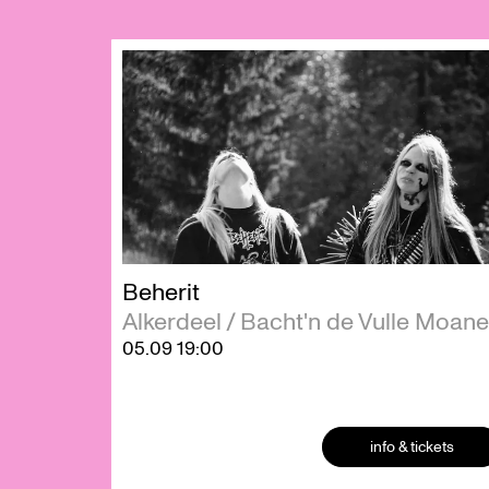
Overslaan
Beherit
Alkerdeel / Bacht'n de Vulle Moane
05.09
19:00
info & tickets