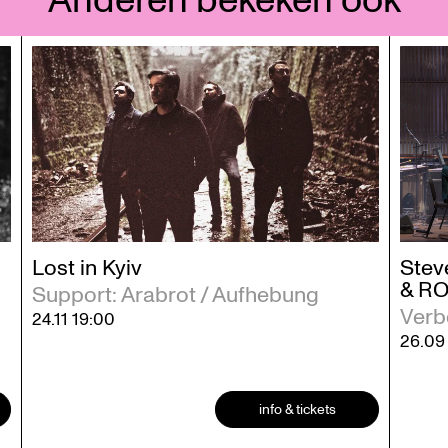
Anderen bekeken ook
Stev
Lost in Kyiv
& R
Support: Arabrot / Aufhebung
Verb
24.11
19:00
26.0
info & tickets