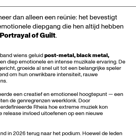
eer dan alleen een reünie: het bevestigt
 emotionele diepgang die hen altijd hebben
Portrayal of Guilt
.
 band wiens geluid
post-metal, black metal,
n diep emotionele en intense muzikale ervaring. De
richt, groeide al snel uit tot een belangrijke speler
end om hun onwrikbare intensiteit, rauwe
ns.
eerde een creatief en emotioneel hoogtepunt — een
uiten de genregrenzen weerklonk. Door
herdefinieerde Rheia hoe extreme muziek kon
 de release invloed uitoefenen op een nieuwe
and in 2026 terug naar het podium. Hoewel de leden