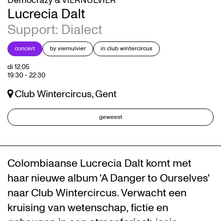
Democrazy & VIERNULVIER
Lucrecia Dalt
Support: Dialect
concert
by viernulvier
in club wintercircus
di 12.05
19:30
-
22:30
Club Wintercircus, Gent
geweest
Colombiaanse Lucrecia Dalt komt met
haar nieuwe album 'A Danger to Ourselves'
naar Club Wintercircus. Verwacht een
kruising van wetenschap, fictie en