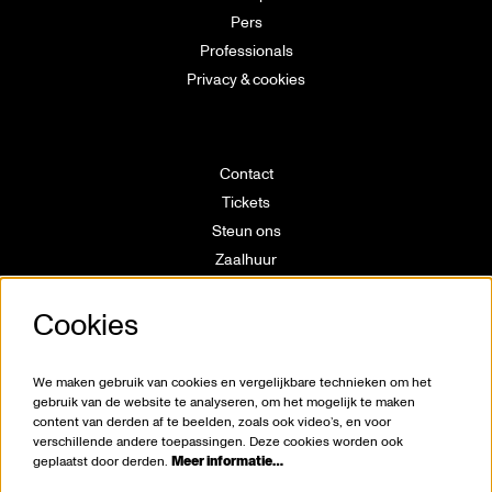
Pers
Professionals
Privacy & cookies
Contact
Tickets
Steun ons
Zaalhuur
Route
Cookies
Technische info
Vrijwilligerswerking
Huisregels
We maken gebruik van cookies en vergelijkbare technieken om het
Klokkenluiderswet
gebruik van de website te analyseren, om het mogelijk te maken
content van derden af te beelden, zoals ook video’s, en voor
verschillende andere toepassingen. Deze cookies worden ook
geplaatst door derden.
Meer informatie…