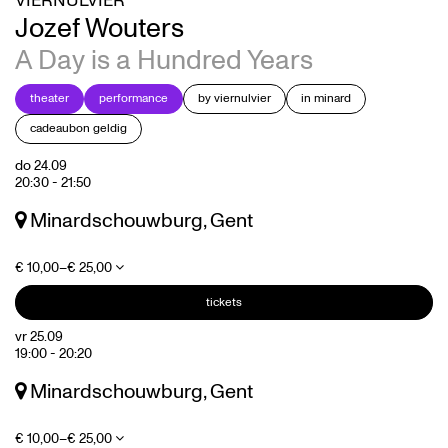
VIERNULVIER
Jozef Wouters
A Day is a Hundred Years
theater
performance
by viernulvier
in minard
cadeaubon geldig
do 24.09
20:30
-
21:50
Minardschouwburg, Gent
€ 10,00–€ 25,00
tickets
vr 25.09
19:00
-
20:20
Minardschouwburg, Gent
€ 10,00–€ 25,00