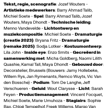
Tekst, regie, scenografie
: Jozef Wouters -
Artistieke medewerkers
: Barry Ahmad Talib,
Michiel Soete -
Spel
: Barry Ahmad Talib, Jozef
Wouters, Maya Dhondt -
Technische leiding
:
Menno Vandevelde -
Lichtontwerp en
muziekcompositie
: Michiel Soete -
Dramaturgie
(creatie 2023)
: Bryana Fritz -
Dramaturgie
(remake 2025)
: Sodja Lotker -
Kostuumontwerp
:
Lila John -
Inside eye
: Enzo Smits -
Gecreëerd in
samenwerking met
: Micha Goldberg, Naomi Lilith
Quashie, Kamal Tall, Maya Dhondt -
Gebouwd door
:
Decoratelier, Brussels (Bouwers: Jamy Hollebeke,
Willem Rys, Jan Rymenants, Remco Wuyts, Vic Van
den Bossche) -
Podium
: Tom De Langhe, Jeff
Verschueren -
Geluid
: Wout Clarysse -
Licht
: Sarah
Feyen -
Productiemanagement
: Vincent Focquet,
Michiel Soete, Marie Umuhoza -
Stagiairs
: Sophie
Bax, Chloé Tempelhof, Freek Willems, Margo Van