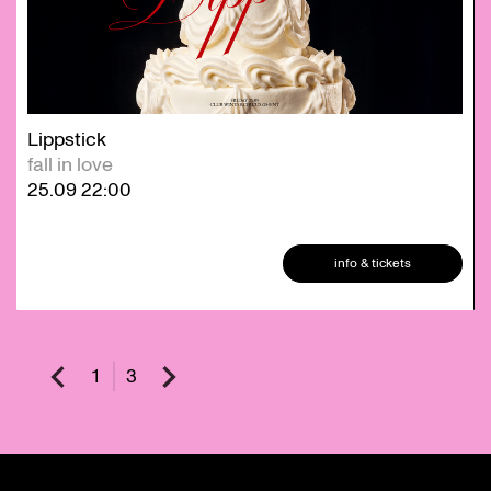
Lippstick
fall in love
25.09
22:00
info & tickets
1
3