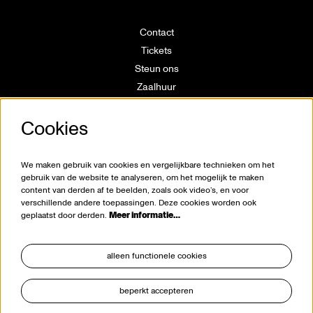
Contact
Tickets
Steun ons
Zaalhuur
Route
Cookies
Technische info
Vrijwilligerswerking
Huisregels
We maken gebruik van cookies en vergelijkbare technieken om het
Klokkenluiderswet
gebruik van de website te analyseren, om het mogelijk te maken
content van derden af te beelden, zoals ook video’s, en voor
verschillende andere toepassingen. Deze cookies worden ook
geplaatst door derden.
Meer informatie…
alleen functionele cookies
beperkt accepteren
blijf op de hoogte