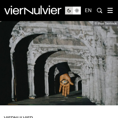
EN
© Illias Teirlinck