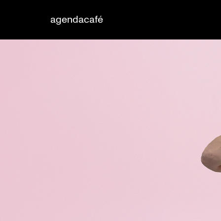
agenda
café