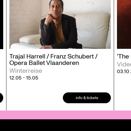
Trajal Harrell / Franz Schubert /
'The
Opera Ballet Vlaanderen
Vide
Winterreise
03.10
12.05
-
15.05
info & tickets