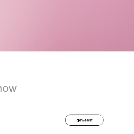
show
geweest