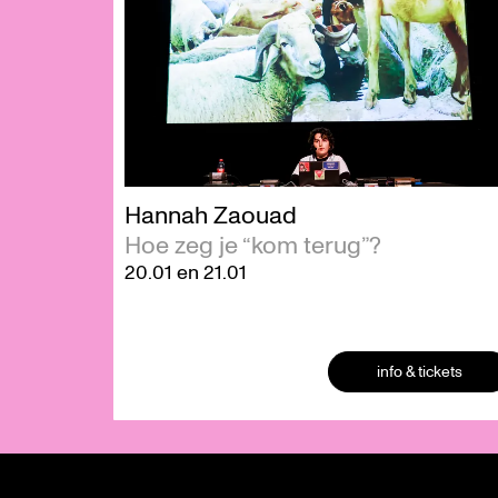
Hannah Zaouad
Hoe zeg je “kom terug”?
20.01
en
21.01
info & tickets