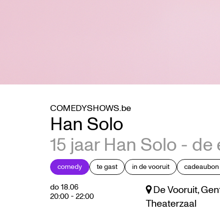
COMEDYSHOWS.be
Han Solo
15 jaar Han Solo - 
comedy
te gast
in de vooruit
cadeaubon 
do 18.06
De Vooruit, Gen
20:00
-
22:00
Theaterzaal