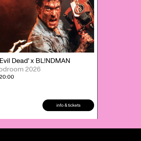
 Evil Dead' x BL!NDMAN
odroom 2026
20:00
info & tickets