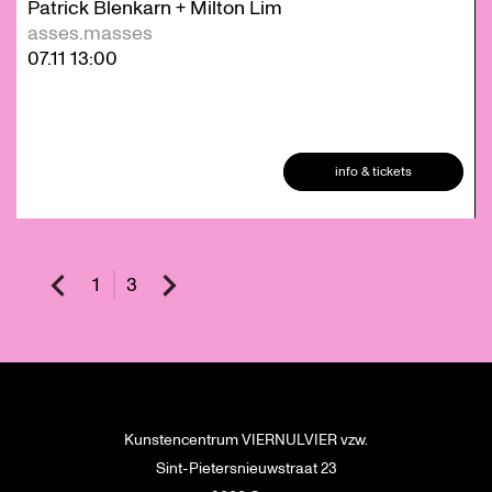
Patrick Blenkarn + Milton Lim
asses.masses
07.11
13:00
info & tickets
1
3
Kunstencentrum VIERNULVIER vzw.
Sint-Pietersnieuwstraat 23