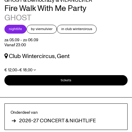
GHOST & Democrazy & VIERNULVIER
Fire Walk With Me Party
GHOST
nightlife
by viernulvier
in club wintercircus
za 05.09
-
zo 06.09
Vanaf 23:00
Club Wintercircus, Gent
€ 12,00–€ 18,00
tickets
Onderdeel van
2026-27 CONCERT & NIGHTLIFE