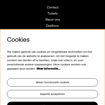
Contact
Tickets
Steun ons
Zaalhuur
Route
Cookies
Technische info
Vrijwilligerswerking
Huisregels
We maken gebruik van cookies en vergelijkbare technieken om het
Klokkenluiderswet
gebruik van de website te analyseren, om het mogelijk te maken
content van derden af te beelden, zoals ook video’s, en voor
verschillende andere toepassingen. Deze cookies worden ook
geplaatst door derden.
Meer informatie…
alleen functionele cookies
beperkt accepteren
blijf op de hoogte