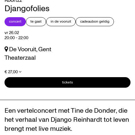
Koortzz
Djangofolies
concert
te gast
in de vooruit
cadeaubon geldig
vr 26.02
20:00
-
22:00
Inzoomen
De Vooruit, Gent
Theaterzaal
€ 27,00
tickets
Een vertelconcert met Tine de Donder, die
het verhaal van Django Reinhardt tot leven
brengt met live muziek.