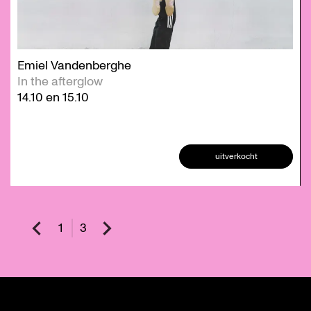
Emiel Vandenberghe
In the afterglow
14.10
en
15.10
uitverkocht
1
3