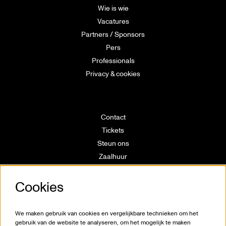
Wie is wie
Vacatures
Partners / Sponsors
Pers
Professionals
Privacy & cookies
Contact
Tickets
Steun ons
Zaalhuur
Route
Cookies
Technische info
Vrijwilligerswerking
Huisregels
We maken gebruik van cookies en vergelijkbare technieken om het
Klokkenluiderswet
gebruik van de website te analyseren, om het mogelijk te maken