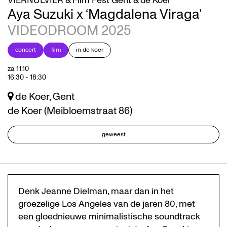
VIERNULVIER & Film Fest Gent & de Koer
Aya Suzuki x ‘Magdalena Viraga’
VIDEODROOM 2025
concert
film
in de koer
za 11.10
16:30
-
18:30
de Koer, Gent
de Koer (Meibloemstraat 86)
geweest
Denk Jeanne Dielman, maar dan in het
groezelige Los Angeles van de jaren 80, met
een gloednieuwe minimalistische soundtrack