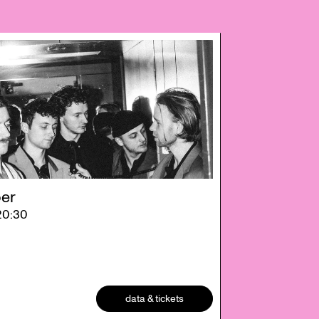
er
20:30
data & tickets