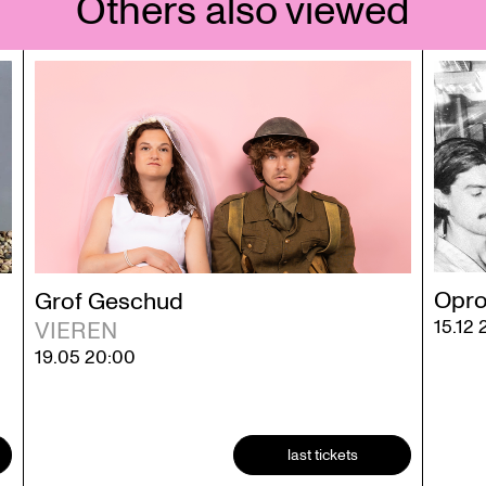
Others also viewed
Opro
Grof Geschud
15.12
VIEREN
19.05
20:00
last tickets