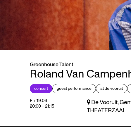
Greenhouse Talent
Roland Van Campen
concert
guest performance
at de vooruit
Zoom
in
Fri 19.06
De Vooruit, Gen
20:00
-
21:15
THEATERZAAL