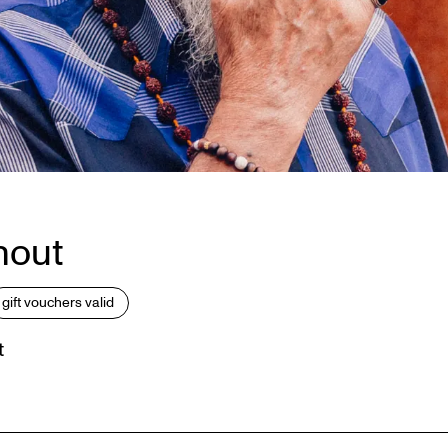
hout
gift vouchers valid
t