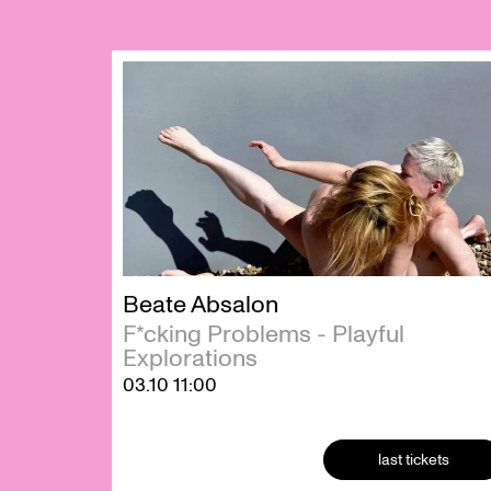
Skip
Beate Absalon
F*cking Problems - Playful
Explorations
03.10
11:00
last tickets