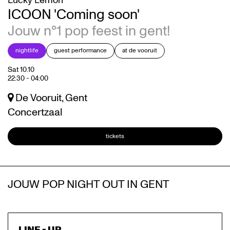
Lucky Lemon
ICOON 'Coming soon'
Jouw n°1 pop feest in gent!
nightlife
guest performance
at de vooruit
Sat 10.10
22:30
-
04:00
De Vooruit, Gent
Concertzaal
tickets
JOUW POP NIGHT OUT IN GENT
LINE - UP