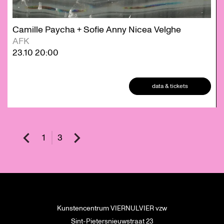
Camille Paycha + Sofie Anny Nicea Velghe
AFK
23.10
20:00
data & tickets
1
3
Kunstencentrum VIERNULVIER vzw
Sint-Pietersnieuwstraat 23