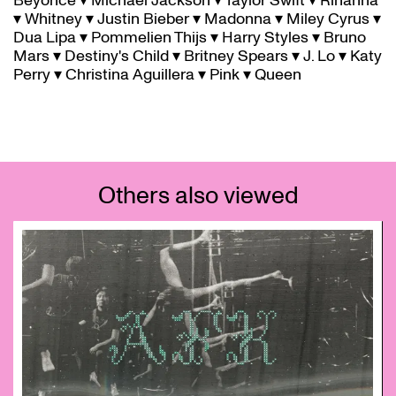
Beyonce ▾ Michael Jackson ▾ Taylor Swift ▾ Rihanna
▾ Whitney ▾ Justin Bieber ▾ Madonna ▾ Miley Cyrus ▾
Dua Lipa ▾ Pommelien Thijs ▾ Harry Styles ▾ Bruno
Mars ▾ Destiny's Child ▾ Britney Spears ▾ J. Lo ▾ Katy
Perry ▾ Christina Aguillera ▾ Pink ▾ Queen
Others also viewed
Skip