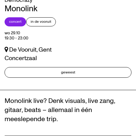
Democrazy
Monolink
concert
in de vooruit
wo 29.10
19:30
-
23:00
De Vooruit, Gent
Concertzaal
geweest
Monolink live? Denk visuals, live zang,
gitaar, beats – allemaal in één
meeslepende trip.