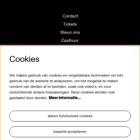
Contact
Tickets
Steun ons
Zaalhuur
Route
Cookies
Technische info
Vrijwilligerswerking
Huisregels
We maken gebruik van cookies en vergelijkbare technieken om het
Klokkenluiderswet
gebruik van de website te analyseren, om het mogelijk te maken
content van derden af te beelden, zoals ook video’s, en voor
verschillende andere toepassingen. Deze cookies worden ook
geplaatst door derden.
Meer informatie…
alleen functionele cookies
beperkt accepteren
blijf op de hoogte