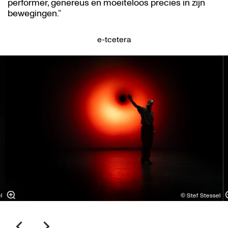
performer, genereus en moeiteloos precies in zijn
bewegingen.”
e-tcetera
Overslaan
l
© Stef Stessel