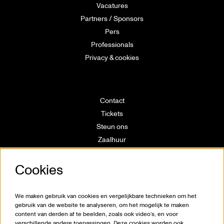
Vacatures
Partners / Sponsors
Pers
Professionals
Privacy & cookies
Contact
Tickets
Steun ons
Zaalhuur
Route
Cookies
Technische info
Vrijwilligerswerking
Huisregels
We maken gebruik van cookies en vergelijkbare technieken om het
Klokkenluiderswet
gebruik van de website te analyseren, om het mogelijk te maken
content van derden af te beelden, zoals ook video’s, en voor
verschillende andere toepassingen. Deze cookies worden ook