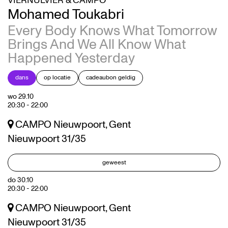
VIERNULVIER & CAMPO
Mohamed Toukabri
Every Body Knows What Tomorrow
Brings And We All Know What
Happened Yesterday
dans
op locatie
cadeaubon geldig
wo 29.10
20:30
-
22:00
CAMPO Nieuwpoort, Gent
Nieuwpoort 31/35
geweest
do 30.10
20:30
-
22:00
CAMPO Nieuwpoort, Gent
Nieuwpoort 31/35