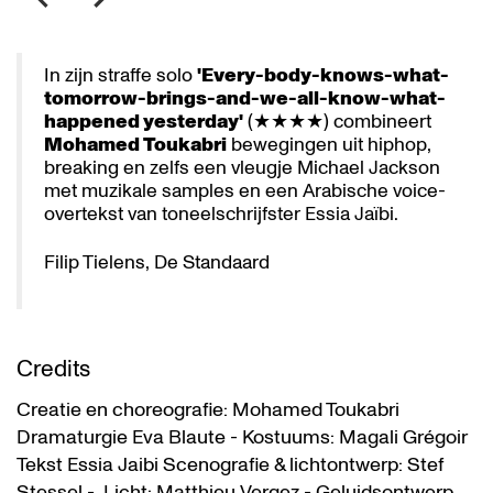
In zijn straffe solo
'Every-body-knows-what-
tomorrow-brings-and-we-all-know-what-
happened yesterday'
(★★★★) combineert
Mohamed Toukabri
bewegingen uit hiphop,
breaking en zelfs een vleugje Michael Jackson
met muzikale samples en een Arabische voice-
overtekst van toneelschrijfster Essia Jaïbi.
Filip Tielens, De Standaard
Credits
Creatie en choreografie: Mohamed Toukabri
Dramaturgie Eva Blaute - Kostuums: Magali Grégoir
Tekst Essia Jaibi Scenografie & lichtontwerp: Stef
Stessel - Licht: Matthieu Vergez - Geluidsontwerp